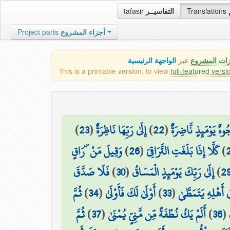
tafasir
التفاسيــر
Translations
Project parts
أجزاء المشروع
زات المشروع
عبر
الواجهة الرئيسية
This is a printable version, to view
full-featured versi
)
23
(
إِلَىٰ رَبِّهَا نَاظِرَةٌ
)
22
(
ُوهٌ يَوْمَئِذٍ نَّاضِرَةٌ
وَقِيلَ مَنْ ۜ رَاقٍ
)
26
(
كَلَّا إِذَا بَلَغَتِ التَّرَاقِيَ
)
فَلَا صَدَّقَ
)
30
(
إِلَىٰ رَبِّكَ يَوْمَئِذٍ الْمَسَاقُ
)
2
ثُمَّ
)
34
(
أَوْلَىٰ لَكَ فَأَوْلَىٰ
)
33
(
ٰ أَهْلِهِ يَتَمَطَّىٰ
ثُمَّ
)
37
(
أَلَمْ يَكُ نُطْفَةً مِّن مَّنِيٍّ يُمْنَىٰ
)
36
(