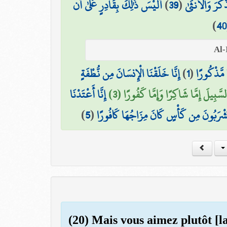
أَلَيْسَ ذَٰلِكَ بِقَادِرٍ عَلَىٰ أَن
)
39
(
َكَرَ وَالْأُنثَىٰ
)
40
إِنَّا خَلَقْنَا الْإِنسَانَ مِن نُّطْفَةٍ
)
1
(
 مَّذْكُورًا
ُ السَّبِيلَ إِمَّا شَاكِرًا وَإِمَّا كَفُورًا (3
إِنَّا أَعْتَدْنَا
)
5
(
َ يَشْرَبُونَ مِن كَأْسٍ كَانَ مِزَاجُهَا كَافُورًا
(20) Mais vous aimez plutôt [l