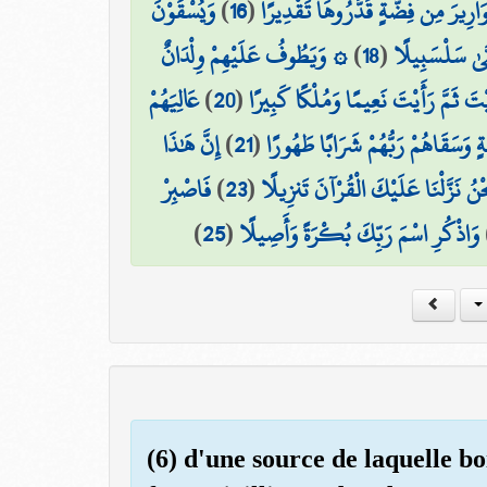
وَيُسْقَوْنَ
)
16
(
وَارِيرَ مِن فِضَّةٍ قَدَّرُوهَا تَقْدِيرًا
۞ وَيَطُوفُ عَلَيْهِمْ وِلْدَانٌ
)
18
(
َّىٰ سَلْسَبِيلًا
عَالِيَهُمْ
)
20
(
َيْتَ ثَمَّ رَأَيْتَ نَعِيمًا وَمُلْكًا كَبِيرًا
إِنَّ هَٰذَا
)
21
(
وَسَقَاهُمْ رَبُّهُمْ شَرَابًا طَهُورًا
فَاصْبِرْ
)
23
(
نَحْنُ نَزَّلْنَا عَلَيْكَ الْقُرْآنَ تَنزِيلًا
)
25
(
وَاذْكُرِ اسْمَ رَبِّكَ بُكْرَةً وَأَصِيلًا
(6) d'une source de laquelle boi