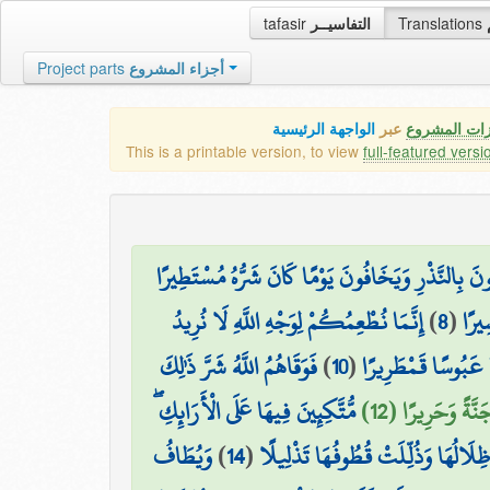
tafasir
التفاسيــر
Translations
Project parts
أجزاء المشروع
زات المشروع
عبر
الواجهة الرئيسية
This is a printable version, to view
full-featured versi
ونَ بِالنَّذْرِ وَيَخَافُونَ يَوْمًا كَانَ شَرُّهُ مُسْتَطِيرًا
إِنَّمَا نُطْعِمُكُمْ لِوَجْهِ اللَّهِ لَا نُرِيدُ
)
8
(
ِيرًا
فَوَقَاهُمُ اللَّهُ شَرَّ ذَٰلِكَ
)
10
(
ًا عَبُوسًا قَمْطَرِيرًا
َّةً وَحَرِيرًا (12
مُّتَّكِئِينَ فِيهَا عَلَى الْأَرَائِكِ ۖ
وَيُطَافُ
)
14
(
 ظِلَالُهَا وَذُلِّلَتْ قُطُوفُهَا تَذْلِيلًا