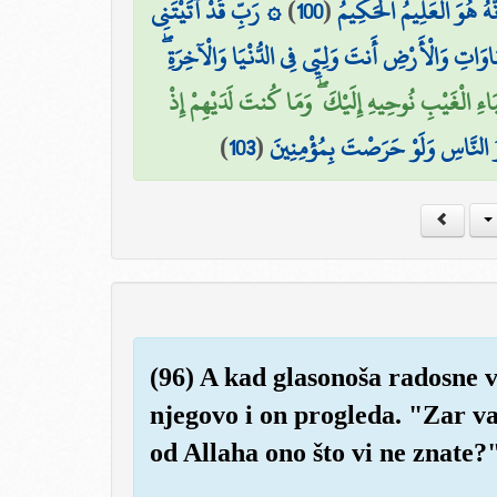
۞ رَبِّ قَدْ آتَيْتَنِي
)
100
(
َّهُ هُوَ الْعَلِيمُ الْحَكِيمُ
َاوَاتِ وَالْأَرْضِ أَنتَ وَلِيِّي فِي الدُّنْيَا وَالْآخِرَةِ
َاءِ الْغَيْبِ نُوحِيهِ إِلَيْكَ ۖ وَمَا كُنتَ لَدَيْهِمْ إِذْ
)
103
(
 النَّاسِ وَلَوْ حَرَصْتَ بِمُؤْمِنِينَ
(96) A kad glasonoša radosne vi
njegovo i on progleda. "Zar v
od Allaha ono što vi ne znate?