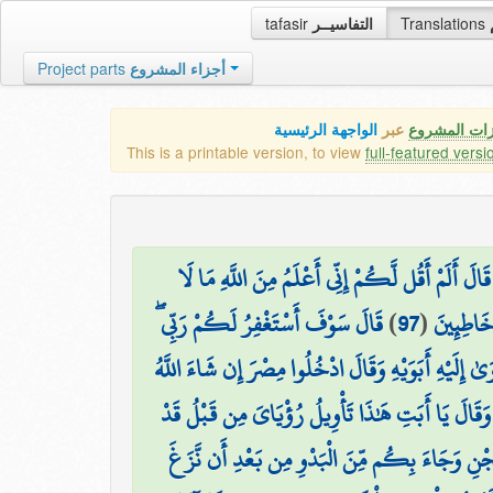
tafasir
التفاسيــر
Translations
Project parts
أجزاء المشروع
زات المشروع
عبر
الواجهة الرئيسية
This is a printable version, to view
full-featured versi
قَالَ أَلَمْ أَقُل لَّكُمْ إِنِّي أَعْلَمُ مِنَ اللَّهِ مَا لَا
قَالَ سَوْفَ أَسْتَغْفِرُ لَكُمْ رَبِّي ۖ
)
97
(
ا خَاطِئِينَ
ٰ إِلَيْهِ أَبَوَيْهِ وَقَالَ ادْخُلُوا مِصْرَ إِن شَاءَ اللَّهُ
ۖ وَقَالَ يَا أَبَتِ هَٰذَا تَأْوِيلُ رُؤْيَايَ مِن قَبْلُ قَدْ
ِجْنِ وَجَاءَ بِكُم مِّنَ الْبَدْوِ مِن بَعْدِ أَن نَّزَغَ