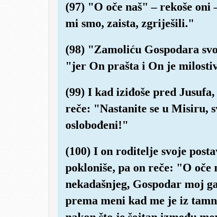
(97) "O oče naš" – rekoše oni 
mi smo, zaista, zgriješili."
(98) "Zamoliću Gospodara svo
"jer On prašta i On je milosti
(99) I kad iziđoše pred Jusufa, 
reče: "Nastanite se u Misiru, 
oslobođeni!"
(100) I on roditelje svoje posta
pokloniše, pa on reče: "O oče
nekadašnjeg, Gospodar moj ga 
prema meni kad me je iz tamnic
nakon što je šejtan između men