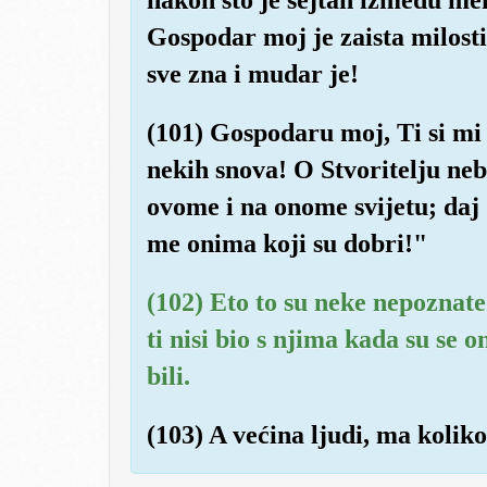
Gospodar moj je zaista milost
sve zna i mudar je!
(101) Gospodaru moj, Ti si mi
nekih snova! O Stvoritelju nebe
ovome i na onome svijetu; da
me onima koji su dobri!"
(102) Eto to su neke nepoznate
ti nisi bio s njima kada su se o
bili.
(103) A većina ljudi, ma koliko 