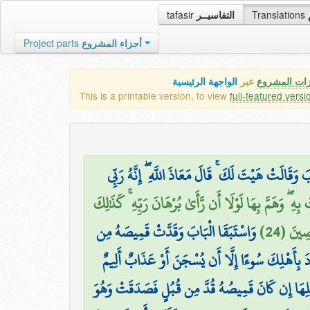
tafasir
التفاسيــر
Translations
Project parts
أجزاء المشروع
زات المشروع
عبر
الواجهة الرئيسية
This is a printable version, to view
full-featured versi
َ وَقَالَتْ هَيْتَ لَكَ ۚ قَالَ مَعَاذَ اللَّهِ ۖ إِنَّهُ رَبِّي
بِهِ ۖ وَهَمَّ بِهَا لَوْلَا أَن رَّأَىٰ بُرْهَانَ رَبِّهِ ۚ كَذَٰلِكَ
صِينَ (24
وَاسْتَبَقَا الْبَابَ وَقَدَّتْ قَمِيصَهُ مِن
ادَ بِأَهْلِكَ سُوءًا إِلَّا أَن يُسْجَنَ أَوْ عَذَابٌ أَلِيمٌ
لِهَا إِن كَانَ قَمِيصُهُ قُدَّ مِن قُبُلٍ فَصَدَقَتْ وَهُوَ