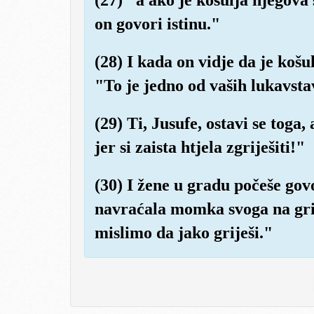
on govori istinu."
(28) I kada on vidje da je koš
"To je jedno od vaših lukavstav
(29) Ti, Jusufe, ostavi se toga, 
jer si zaista htjela zgriješiti!"
(30) I žene u gradu počeše go
navraćala momka svoga na grij
mislimo da jako griješi."