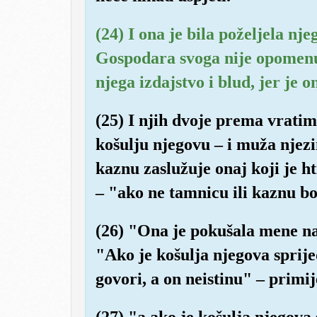
(24) I ona je bila poželjela nje
Gospodara svoga nije opomenu
njega izdajstvo i blud, jer je o
(25) I njih dvoje prema vratim
košulju njegovu – i muža njez
kaznu zaslužuje onaj koji je ht
– "ako ne tamnicu ili kaznu b
(26) "Ona je pokušala mene na 
"Ako je košulja njegova sprij
govori, a on neistinu" – primij
(27) "a ako je košulja njegova