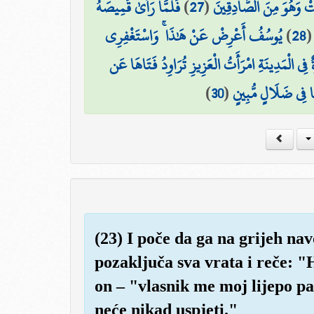
فَلَمَّا رَأَىٰ قَمِيصَهُ
)
27
(
تْ وَهُوَ مِنَ الصَّادِقِينَ
يُوسُفُ أَعْرِضْ عَنْ هَٰذَا ۚ وَاسْتَغْفِرِي
)
28
۞ ي الْمَدِينَةِ امْرَأَتُ الْعَزِيزِ تُرَاوِدُ فَتَاهَا عَن
)
30
(
اهَا فِي ضَلَالٍ مُّبِينٍ
(23) I poče da ga na grijeh nav
pozaključa sva vrata i reče: 
on – "vlasnik me moj lijepo pa
neće nikad uspjeti."