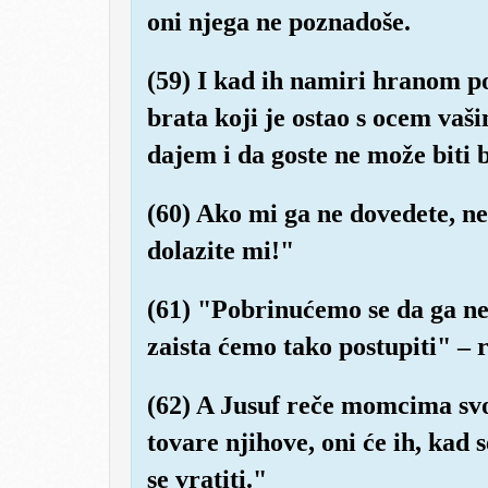
oni njega ne poznadoše.
(59) I kad ih namiri hranom p
brata koji je ostao s ocem vaš
dajem i da goste ne može biti
(60) Ako mi ga ne dovedete, ne
dolazite mi!"
(61) "Pobrinućemo se da ga n
zaista ćemo tako postupiti" – 
(62) A Jusuf reče momcima svo
tovare njihove, oni će ih, kad 
se vratiti."