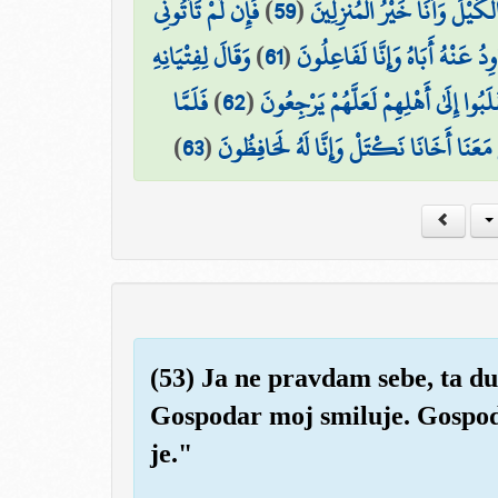
فَإِن لَّمْ تَأْتُونِي
)
59
(
كَيْلَ وَأَنَا خَيْرُ الْمُنزِلِينَ
وَقَالَ لِفِتْيَانِهِ
)
61
(
وِدُ عَنْهُ أَبَاهُ وَإِنَّا لَفَاعِلُونَ
فَلَمَّا
)
62
(
َبُوا إِلَىٰ أَهْلِهِمْ لَعَلَّهُمْ يَرْجِعُونَ
)
63
(
لْ مَعَنَا أَخَانَا نَكْتَلْ وَإِنَّا لَهُ لَحَافِظُونَ
(53) Ja ne pravdam sebe, ta duš
Gospodar moj smiluje. Gospoda
je."