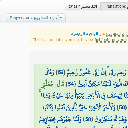
tafasir
التفاسيــر
Translations
Project parts
أجزاء المشروع
زات المشروع
عبر
الواجهة الرئيسية
This is a printable version, to view
full-featured versi
وَقَالَ
)
53
(
۞ َحِمَ رَبِّي ۚ إِنَّ رَبِّي غَفُورٌ رَّحِيمٌ
قَالَ اجْعَلْنِي
)
54
(
كَ الْيَوْمَ لَدَيْنَا مَكِينٌ أَمِينٌ
كَّنَّا لِيُوسُفَ فِي الْأَرْضِ يَتَبَوَّأُ مِنْهَا حَيْثُ يَشَاءُ
وَلَأَجْرُ الْآخِرَةِ خَيْرٌ لِّلَّذِينَ آمَنُوا وَكَانُوا
)
56
وَلَمَّا جَهَّزَهُم بِجَهَازِهِمْ
)
58
(
 وَهُمْ لَهُ مُنكِرُونَ