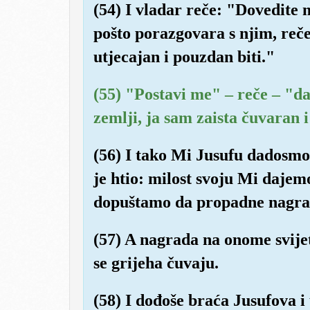
(54) I vladar reče: "Dovedite m
pošto porazgovara s njim, reč
utjecajan i pouzdan biti."
(55) "Postavi me" – reče – "d
zemlji, ja sam zaista čuvaran 
(56) I tako Mi Jusufu dadosmo 
je htio: milost svoju Mi daj
dopuštamo da propadne nagrad
(57) A nagrada na onome svijetu
se grijeha čuvaju.
(58) I dođoše braća Jusufova i