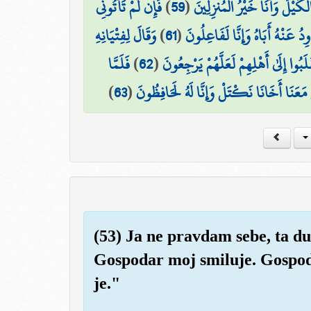
فَإِن لَّمْ تَأْتُونِي
)
59
(
كَيْلَ وَأَنَا خَيْرُ الْمُنزِلِينَ
وَقَالَ لِفِتْيَانِهِ
)
61
(
وِدُ عَنْهُ أَبَاهُ وَإِنَّا لَفَاعِلُونَ
فَلَمَّا
)
62
(
َبُوا إِلَىٰ أَهْلِهِمْ لَعَلَّهُمْ يَرْجِعُونَ
)
63
(
لْ مَعَنَا أَخَانَا نَكْتَلْ وَإِنَّا لَهُ لَحَافِظُونَ
(53) Ja ne pravdam sebe, ta duš
Gospodar moj smiluje. Gospoda
je."