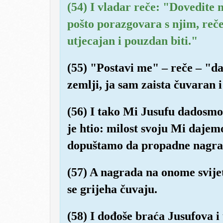
(54) I vladar reče: "Dovedite m
pošto porazgovara s njim, reč
utjecajan i pouzdan biti."
(55) "Postavi me" – reče – "d
zemlji, ja sam zaista čuvaran 
(56) I tako Mi Jusufu dadosmo 
je htio: milost svoju Mi daj
dopuštamo da propadne nagrad
(57) A nagrada na onome svijetu
se grijeha čuvaju.
(58) I dođoše braća Jusufova i