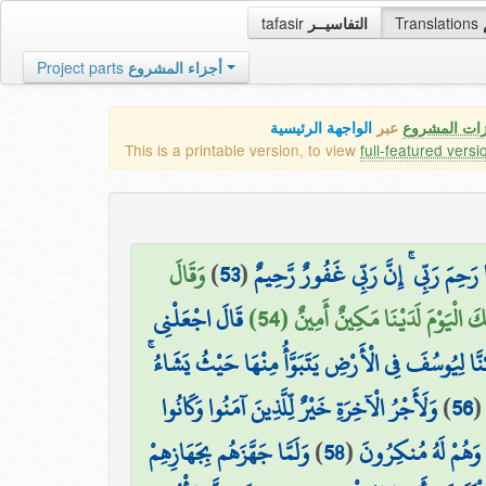
tafasir
التفاسيــر
Translations
Project parts
أجزاء المشروع
زات المشروع
عبر
الواجهة الرئيسية
This is a printable version, to view
full-featured versi
وَقَالَ
)
53
(
۞ َحِمَ رَبِّي ۚ إِنَّ رَبِّي غَفُورٌ رَّحِيمٌ
كَ الْيَوْمَ لَدَيْنَا مَكِينٌ أَمِينٌ (54
قَالَ اجْعَلْنِي
كَّنَّا لِيُوسُفَ فِي الْأَرْضِ يَتَبَوَّأُ مِنْهَا حَيْثُ يَشَاءُ
وَلَأَجْرُ الْآخِرَةِ خَيْرٌ لِّلَّذِينَ آمَنُوا وَكَانُوا
)
56
وَلَمَّا جَهَّزَهُم بِجَهَازِهِمْ
)
58
(
 وَهُمْ لَهُ مُنكِرُونَ