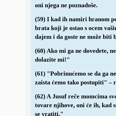
oni njega ne poznadoše.
(59) I kad ih namiri hranom p
brata koji je ostao s ocem vaš
dajem i da goste ne može biti
(60) Ako mi ga ne dovedete, ne
dolazite mi!"
(61) "Pobrinućemo se da ga n
zaista ćemo tako postupiti" – 
(62) A Jusuf reče momcima svo
tovare njihove, oni će ih, kad 
se vratiti."