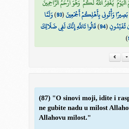
يَوْمَ ۖ يَغْفِرُ اللَّهُ لَكُمْ ۖ وَهُوَ أَرْحَمُ الرَّاحِمِينَ
وَلَمَّا
)
93
(
 بَصِيرًا وَأْتُونِي بِأَهْلِكُمْ أَجْمَعِينَ
قَالُوا تَاللَّهِ إِنَّكَ لَفِي ضَلَالِكَ
)
94
(
ن تُفَنِّدُونِ
)
(87) "O sinovi moji, idite i ras
ne gubite nadu u milost Allah
Allahovu milost."