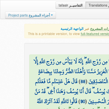
tafasir
التفاسيــر
Translations
Project parts
أجزاء المشروع
زات المشروع
عبر
الواجهة الرئيسية
This is a printable version, to view
full-featured versi
رَّوْحِ اللَّهِ ۖ إِنَّهُ لَا يَيْأَسُ مِن رَّوْحِ اللَّهِ إِلَّا
ا الْعَزِيزُ مَسَّنَا وَأَهْلَنَا الضُّرُّ وَجِئْنَا بِبِضَاعَةٍ
قَالَ هَلْ عَلِمْتُم مَّا فَعَلْتُم
)
88
(
 الْمُتَصَدِّقِينَ
َنتَ يُوسُفُ ۖ قَالَ أَنَا يُوسُفُ وَهَٰذَا أَخِي ۖ قَدْ مَنَّ
قَالُوا تَاللَّهِ لَقَدْ آثَرَكَ اللَّهُ
)
90
(
جْرَ الْمُحْسِنِينَ