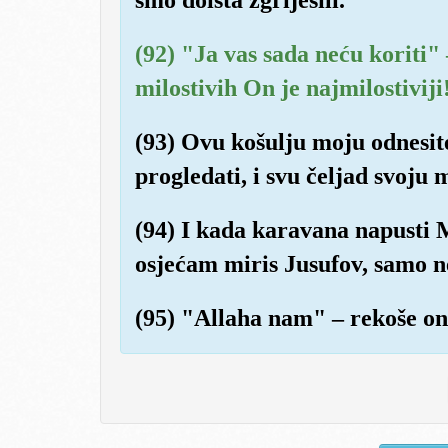
(92) "Ja vas sada neću koriti" 
milostivih On je najmilostiviji
(93) Ovu košulju moju odnesite 
progledati, i svu čeljad svoju 
(94) I kada karavana napusti M
osjećam miris Jusufov, samo n
(95) "Allaha nam" – rekoše oni 