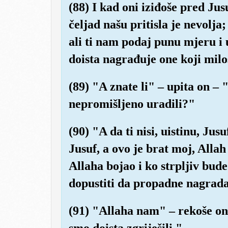
(88) I kad oni iziđoše pred Jus
čeljad našu pritisla je nevolja
ali ti nam podaj punu mjeru i 
doista nagrađuje one koji milo
(89) "A znate li" – upita on –
nepromišljeno uradili?"
(90) "A da ti nisi, uistinu, Jus
Jusuf, a ovo je brat moj, Alla
Allaha bojao i ko strpljiv bude 
dopustiti da propadne nagrada
(91) "Allaha nam" – rekoše oni
smo doista zgriješili."