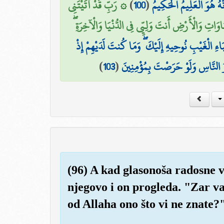
۞ رَبِّ قَدْ آتَيْتَنِي
)
100
(
َّهُ هُوَ الْعَلِيمُ الْحَكِيمُ
َاوَاتِ وَالْأَرْضِ أَنتَ وَلِيِّي فِي الدُّنْيَا وَالْآخِرَةِ
َاءِ الْغَيْبِ نُوحِيهِ إِلَيْكَ ۖ وَمَا كُنتَ لَدَيْهِمْ إِذْ
)
103
(
 النَّاسِ وَلَوْ حَرَصْتَ بِمُؤْمِنِينَ
(96) A kad glasonoša radosne vi
njegovo i on progleda. "Zar v
od Allaha ono što vi ne znate?