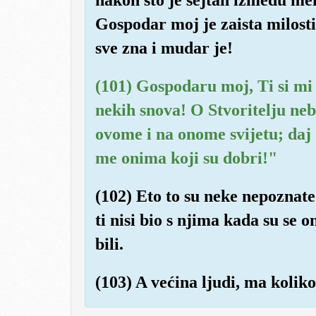
Gospodar moj je zaista milost
sve zna i mudar je!
(101) Gospodaru moj, Ti si mi
nekih snova! O Stvoritelju nebe
ovome i na onome svijetu; da
me onima koji su dobri!"
(102) Eto to su neke nepoznate
ti nisi bio s njima kada su se o
bili.
(103) A većina ljudi, ma koliko 