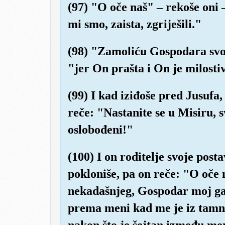
(97) "O oče naš" – rekoše oni 
mi smo, zaista, zgriješili."
(98) "Zamoliću Gospodara svo
"jer On prašta i On je milosti
(99) I kad iziđoše pred Jusufa, 
reče: "Nastanite se u Misiru, 
oslobođeni!"
(100) I on roditelje svoje posta
pokloniše, pa on reče: "O oče
nekadašnjeg, Gospodar moj ga 
prema meni kad me je iz tamnic
nakon što je šejtan između men