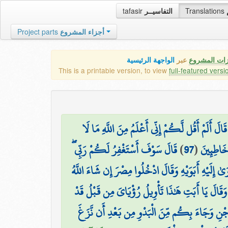
tafasir
التفاسيــر
Translations
Project parts
أجزاء المشروع
زات المشروع
عبر
الواجهة الرئيسية
This is a printable version, to view
full-featured versi
قَالَ أَلَمْ أَقُل لَّكُمْ إِنِّي أَعْلَمُ مِنَ اللَّهِ مَا لَا
قَالَ سَوْفَ أَسْتَغْفِرُ لَكُمْ رَبِّي ۖ
)
97
(
ا خَاطِئِينَ
ٰ إِلَيْهِ أَبَوَيْهِ وَقَالَ ادْخُلُوا مِصْرَ إِن شَاءَ اللَّهُ
ۖ وَقَالَ يَا أَبَتِ هَٰذَا تَأْوِيلُ رُؤْيَايَ مِن قَبْلُ قَدْ
ِجْنِ وَجَاءَ بِكُم مِّنَ الْبَدْوِ مِن بَعْدِ أَن نَّزَغَ