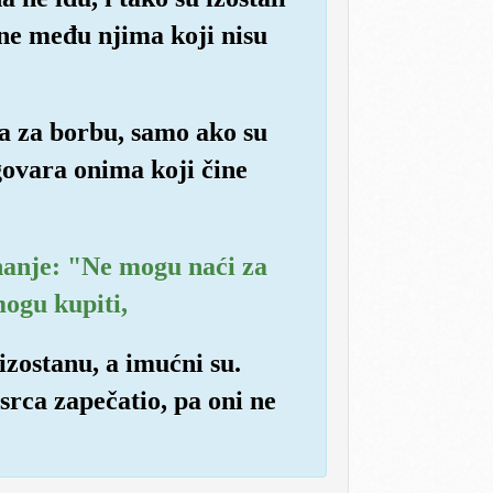
one među njima koji nisu
tva za borbu, samo ako su
govara onima koji čine
ahanje: "Ne mogu naći za
mogu kupiti,
izostanu, a imućni su.
srca zapečatio, pa oni ne