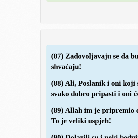
(87) Zadovoljavaju se da bu
shvaćaju!
(88) Ali, Poslanik i oni koj
svako dobro pripasti i oni će
(89) Allah im je pripremio 
To je veliki uspjeh!
(90) Dolazili su i neki bedui