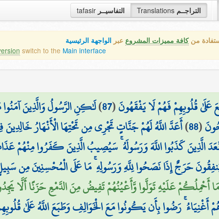
tafasir
التفاسيــر
Translations
التراجــم
ستفادة من
كافة مميزات المشروع
عبر
الواجهة الرئيسية
version
switch to the
Main interface
لَٰكِنِ الرَّسُولُ وَالَّذِينَ آمَنُوا مَع
)
87
(
َلَىٰ قُلُوبِهِمْ فَهُمْ لَا يَفْقَهُونَ
أَعَدَّ اللَّهُ لَهُمْ جَنَّاتٍ تَجْرِي مِن تَحْتِهَا الْأَنْهَارُ خَالِدِينَ فِ
)
88
(
ِحُونَ
َقَعَدَ الَّذِينَ كَذَبُوا اللَّهَ وَرَسُولَهُ ۚ سَيُصِيبُ الَّذِينَ كَفَرُوا مِنْهُمْ عَذَاب
يُنفِقُونَ حَرَجٌ إِذَا نَصَحُوا لِلَّهِ وَرَسُولِهِ ۚ مَا عَلَى الْمُحْسِنِينَ مِن سَبِيلٍ 
مَا أَحْمِلُكُمْ عَلَيْهِ تَوَلَّوا وَّأَعْيُنُهُمْ تَفِيضُ مِنَ الدَّمْعِ حَزَنًا أَلَّا يَجِدُ
هُمْ أَغْنِيَاءُ ۚ رَضُوا بِأَن يَكُونُوا مَعَ الْخَوَالِفِ وَطَبَعَ اللَّهُ عَلَىٰ قُلُوبِهِ