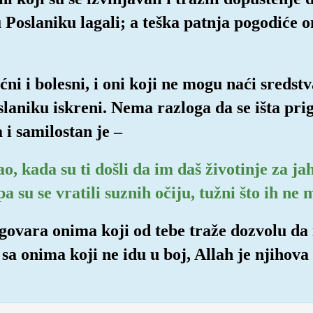
u Poslaniku lagali; a teška patnja pogodiće 
ćni i bolesni, i oni koji ne mogu naći sreds
laniku iskreni. Nema razloga da se išta pri
 i samilostan je –
ao, kada su ti došli da im daš životinje za j
a su se vratili suznih očiju, tužni što ih ne 
igovara onima koji od tebe traže dozvolu da 
sa onima koji ne idu u boj, Allah je njihova 