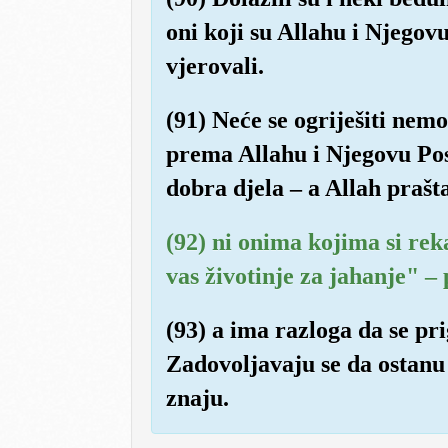
oni koji su Allahu i Njegov
vjerovali.
(91) Neće se ogriješiti nemo
prema Allahu i Njegovu Pos
dobra djela – a Allah prašta
(92) ni onima kojima si rek
vas životinje za jahanje" – p
(93) a ima razloga da se pr
Zadovoljavaju se da ostanu 
znaju.