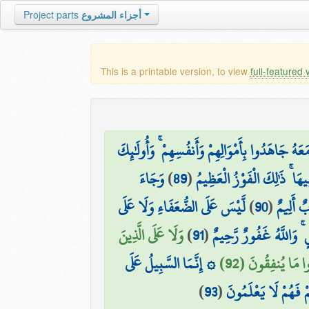
Project parts
أجزاء المشروع
This is a printable version, to view
full-featured 
َهُ جَاهَدُوا بِأَمْوَالِهِمْ وَأَنفُسِهِمْ ۚ وَأُولَٰئِكَ
وَجَاءَ
)
89
(
يهَا ۚ ذَٰلِكَ الْفَوْزُ الْعَظِيمُ
لَّيْسَ عَلَى الضُّعَفَاءِ وَلَا عَلَى
)
90
(
ٌ أَلِيمٌ
وَلَا عَلَى الَّذِينَ
)
91
(
ۚ وَاللَّهُ غَفُورٌ رَّحِيمٌ
وا مَا يُنفِقُونَ (92
۞ إِنَّمَا السَّبِيلُ عَلَى
)
93
(
مْ فَهُمْ لَا يَعْلَمُونَ