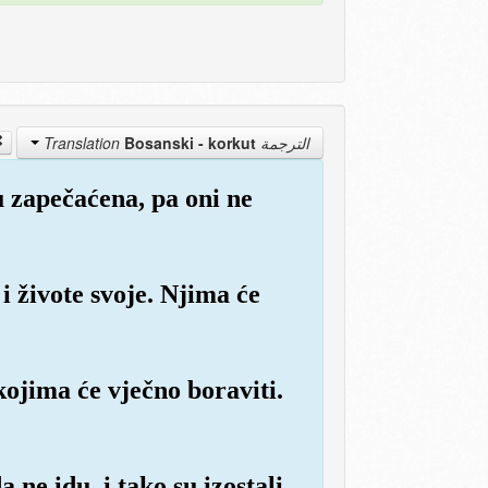
Bosanski - korkut
الترجمة Translation
u zapečaćena, pa oni ne
 i živote svoje. Njima će
kojima će vječno boraviti.
a ne idu, i tako su izostali