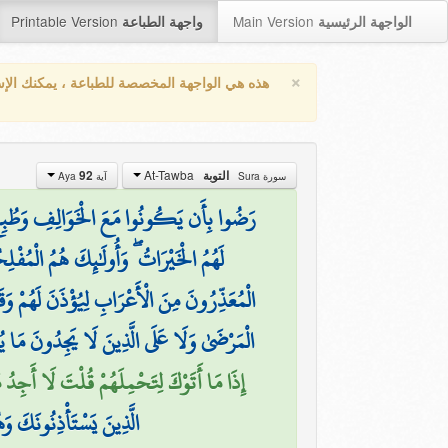
Printable Version
Main Version
الواجهة الرئيسية
واجهة الطباعة
×
هذه هي الواجهة المخصصة للطباعة ، يمكنك الإ
At-Tawba
92
التوبة
سورة Sura
آية Aya
رَضُوا بِأَن يَكُونُوا مَعَ الْخَوَالِفِ وَطُبِعَ ع
لَهُمُ الْخَيْرَاتُ ۖ وَأُولَٰئِكَ هُمُ الْمُفْل
الْمُعَذِّرُونَ مِنَ الْأَعْرَابِ لِيُؤْذَنَ لَهُمْ و
الْمَرْضَىٰ وَلَا عَلَى الَّذِينَ لَا يَجِدُونَ مَا 
إِذَا مَا أَتَوْكَ لِتَحْمِلَهُمْ قُلْتَ لَا أَجِدُ )
الَّذِينَ يَسْتَأْذِنُونَكَ وَ