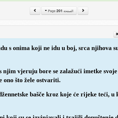
201
الصفحة Page
du s onima koji ne idu u boj, srca njihova s
i s njim vjeruju bore se zalažući imetke svoje
 ono što žele ostvariti.
džennetske bašče kroz koje će rijeke teći, u 
ni koji su se izvinjavali i tražili dopuštenje d