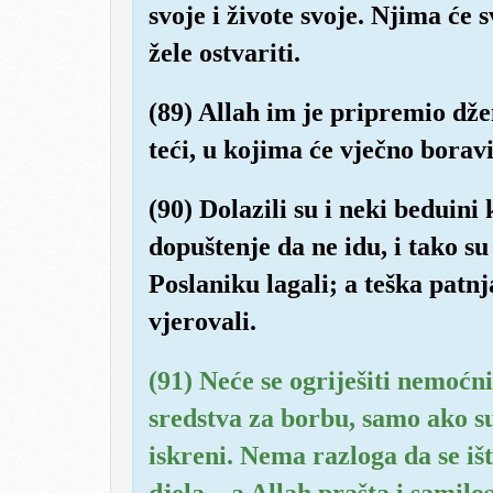
svoje i živote svoje. Njima će 
žele ostvariti.
(89) Allah im je pripremio dže
teći, u kojima će vječno boravit
(90) Dolazili su i neki beduini k
dopuštenje da ne idu, i tako su
Poslaniku lagali; a teška patn
vjerovali.
(91) Neće se ogriješiti nemoćni
sredstva za borbu, samo ako s
iskreni. Nema razloga da se iš
djela – a Allah prašta i samilos