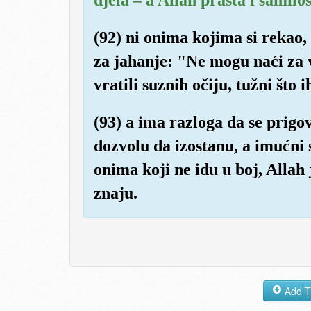
(92) ni onima kojima si rekao, 
za jahanje: "Ne mogu naći za v
vratili suznih očiju, tužni što 
(93) a ima razloga da se prigo
dozvolu da izostanu, a imućni 
onima koji ne idu u boj, Allah 
znaju.