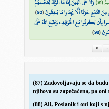
مٌ (91
وَلَا عَلَى الَّذِينَ إِذَا مَا أَتَوْكَ لِتَحْمِلَهُمْ
)
92
(
 مِنَ الدَّمْعِ حَزَنًا أَلَّا يَجِدُوا مَا يُنفِقُونَ
۞ ُوا بِأَن يَكُونُوا مَعَ الْخَوَالِفِ وَطَبَعَ اللَّهُ عَلَىٰ
)
93
(
َمُونَ
(87) Zadovoljavaju se da budu 
njihova su zapečaćena, pa oni 
(88) Ali, Poslanik i oni koji s