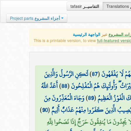
tafasir
التفاسيــر
Translations
Project parts
أجزاء المشروع
زات المشروع
عبر
الواجهة الرئيسية
This is a printable version, to view
full-featured versi
لَٰكِنِ الرَّسُولُ وَالَّذِينَ
)
87
(
ُمْ لَا يَفْقَهُونَ
أَعَدَّ اللَّهُ
)
88
(
خَيْرَاتُ ۖ وَأُولَٰئِكَ هُمُ الْمُفْلِحُونَ
وَجَاءَ الْمُعَذِّرُونَ مِنَ
)
89
(
كَ الْفَوْزُ الْعَظِيمُ
)
90
(
 ۚ سَيُصِيبُ الَّذِينَ كَفَرُوا مِنْهُمْ عَذَابٌ أَلِيمٌ
 لَا يَجِدُونَ مَا يُنفِقُونَ حَرَجٌ إِذَا نَصَحُوا لِلَّهِ