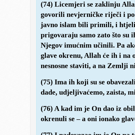
(74) Licemjeri se zaklinju All
govorili nevjerničke riječi i p
javno islam bili primili, i htjel
prigovaraju samo zato što su ih
Njegov imućnim učinili. Pa ak
glave okrenu, Allah će ih i na
nesnosne staviti, a na Zemlji n
(75) Ima ih koji su se obaveza
dade, udjeljivaćemo, zaista, mi
(76) A kad im je On dao iz obil
okrenuli se – a oni ionako gla
(77) I nadovezao im je On na t