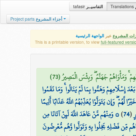
tafasir
التفاسيــر
Translations
Project parts
أجزاء المشروع
زات المشروع
عبر
الواجهة الرئيسية
This is a printable version, to view
full-featured versi
ْهِمْ ۚ وَمَأْوَاهُمْ جَهَنَّمُ ۖ وَبِئْسَ الْمَصِيرُ (73
َعْدَ إِسْلَامِهِمْ وَهَمُّوا بِمَا لَمْ يَنَالُوا ۚ وَمَا نَقَمُوا
ا لَّهُمْ ۖ وَإِن يَتَوَلَّوْا يُعَذِّبْهُمُ اللَّهُ عَذَابًا أَلِيمًا
۞ وَمِنْهُم مَّنْ عَاهَدَ اللَّهَ لَئِنْ آتَانَا مِن
)
74
(
ٍ
َاهُم مِّن فَضْلِهِ بَخِلُوا بِهِ وَتَوَلَّوا وَّهُم مُّعْرِضُونَ