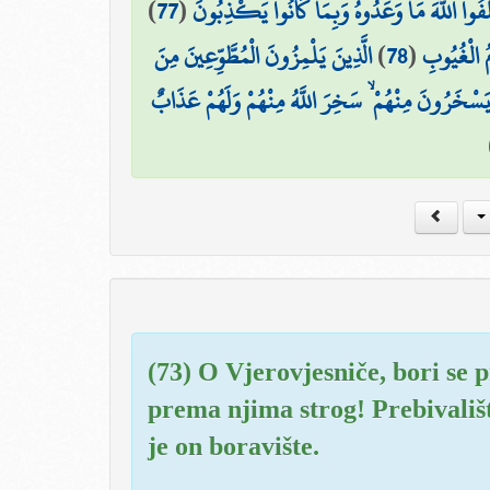
)
77
(
َخْلَفُوا اللَّهَ مَا وَعَدُوهُ وَبِمَا كَانُوا يَكْذِبُونَ
الَّذِينَ يَلْمِزُونَ الْمُطَّوِّعِينَ مِنَ
)
78
(
امُ الْغُيُوبِ
َيَسْخَرُونَ مِنْهُمْ ۙ سَخِرَ اللَّهُ مِنْهُمْ وَلَهُمْ عَذَابٌ
(73) O Vjerovjesniče, bori se p
prema njima strog! Prebivališ
je on boravište.