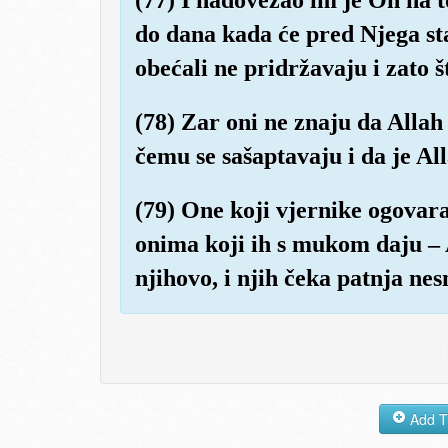
do dana kada će pred Njega stat
obećali ne pridržavaju i zato š
(78) Zar oni ne znaju da Allah 
čemu se sašaptavaju i da je Al
(79) One koji vjernike ogovaraj
onima koji ih s mukom daju – A
njihovo, i njih čeka patnja nes