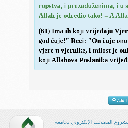
ropstva, i prezaduženima, i u 
Allah je odredio tako! – A Alla
(61) Ima ih koji vrijeđaju Vje
god čuje!" Reci: "On čuje ono 
vjere u vjernike, i milost je 
koji Allahova Poslanika vrijeđ
شروع المصحف الإلكتروني بجامعة