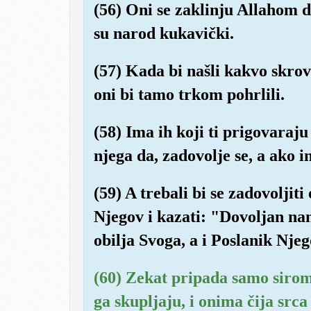
(56) Oni se zaklinju Allahom da
su narod kukavički.
(57) Kada bi našli kakvo skrovi
oni bi tamo trkom pohrlili.
(58) Ima ih koji ti prigovaraju
njega da, zadovolje se, a ako i
(59) A trebali bi se zadovoljit
Njegov i kazati: "Dovoljan nam
obilja Svoga, a i Poslanik Nj
(60) Zekat pripada samo sirom
ga skupljaju, i onima čija srca 