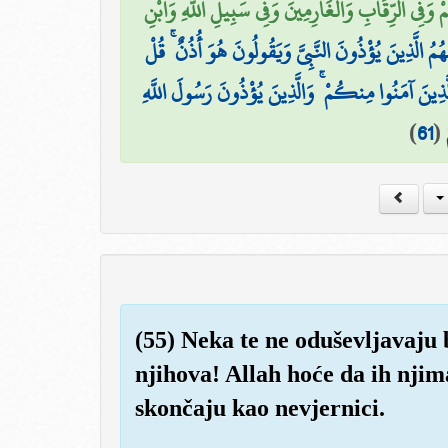
ُمْ وَفِي الرِّقَابِ وَالْغَارِمِينَ وَفِي سَبِيلِ اللَّهِ وَابْنِ
هُمُ الَّذِينَ يُؤْذُونَ النَّبِيَّ وَيَقُولُونَ هُوَ أُذُنٌ ۚ قُلْ
ِّلَّذِينَ آمَنُوا مِنكُمْ ۚ وَالَّذِينَ يُؤْذُونَ رَسُولَ اللَّهِ
)
61
(
(55) Neka te ne oduševljavaju 
njihova! Allah hoće da ih njim
skončaju kao nevjernici.