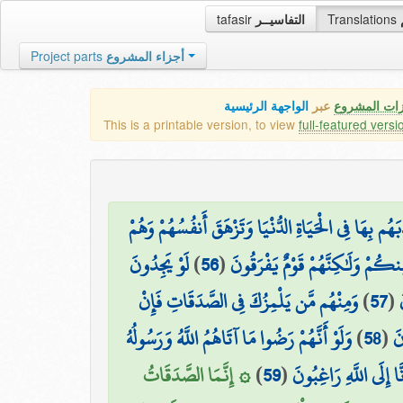
tafasir
التفاسيــر
Translations
Project parts
أجزاء المشروع
زات المشروع
عبر
الواجهة الرئيسية
This is a printable version, to view
full-featured versi
ِّبَهُم بِهَا فِي الْحَيَاةِ الدُّنْيَا وَتَزْهَقَ أَنفُسُهُمْ وَهُمْ
لَوْ يَجِدُونَ
)
56
(
ِنكُمْ وَلَٰكِنَّهُمْ قَوْمٌ يَفْرَقُونَ
وَمِنْهُم مَّن يَلْمِزُكَ فِي الصَّدَقَاتِ فَإِنْ
)
57
(
وَلَوْ أَنَّهُمْ رَضُوا مَا آتَاهُمُ اللَّهُ وَرَسُولُهُ
)
58
(
نَ
۞ إِنَّمَا الصَّدَقَاتُ
)
59
(
َا إِلَى اللَّهِ رَاغِبُونَ