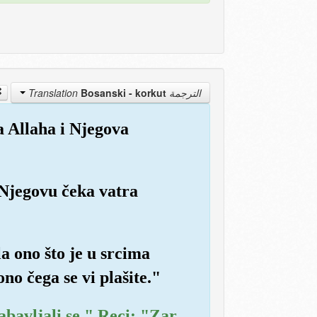
Bosanski - korkut
الترجمة Translation
a Allaha i Njegova
 Njegovu čeka vatra
la ono što je u srcima
ono čega se vi plašite."
abavljali se." Reci: "Zar