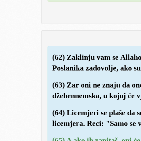
(62) Zaklinju vam se Allaho
Poslanika zadovolje, ako su
(63) Zar oni ne znaju da on
džehennemska, u kojoj će vj
(64) Licemjeri se plaše da s
licemjera. Reci: "Samo se vi
(65) A ako ih zapitaš, oni 