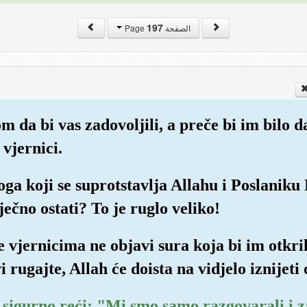
197
الصفحة Page
m da bi vas zadovoljili, a preče bi im bilo d
 vjernici.
oga koji se suprotstavlja Allahu i Poslaniku
ečno ostati? To je ruglo veliko!
e vjernicima ne objavi sura koja bi im otkri
 rugajte, Allah će doista na vidjelo iznijeti 
će sigurno reći: "Mi smo samo razgovarali i z