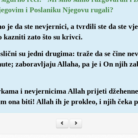
Njegovim i Poslaniku Njegovu rugali?
no je da ste nevjernici, a tvrdili ste da ste 
kazniti zato što su krivci.
slični su jedni drugima: traže da se čine nev
nute; zaboravljaju Allaha, pa je i On njih z
rkama i nevjernicima Allah prijeti džehen
 im ona biti! Allah ih je prokleo, i njih čeka