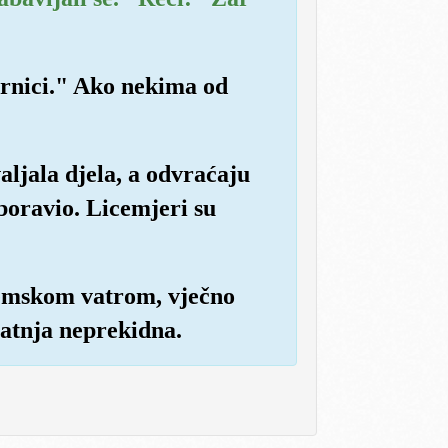
vjernici." Ako nekima od
aljala djela, a odvraćaju
aboravio. Licemjeri su
nemskom vatrom, vječno
 patnja neprekidna.