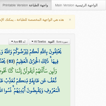
Printable Version
Main Version
الواجهة الرئيسية
واجهة الطباعة
×
هذه هي الواجهة المخصصة للطباعة ، يمكنك الإ
At-Tawba
65
التوبة
سورة Sura
آية Aya
يَحْلِفُونَ بِاللَّهِ لَكُمْ لِيُرْضُوكُمْ وَاللَّهُ وَ
يَحْذَ
)
63
(
فِيهَا ۚ ذَٰلِكَ الْخِزْيُ الْعَظِيمُ
وَلَئِن سَأَلْتَهُمْ لَيَقُولُنَّ إِنَّمَا كُنَّا نَخ)
نَّعْفُ عَن طَائِفَةٍ مِّنكُمْ نُعَذِّبْ طَائِفَة
الْمَعْرُوفِ وَيَقْبِضُونَ أَيْدِيَهُمْ ۚ نَسُوا اللَّه