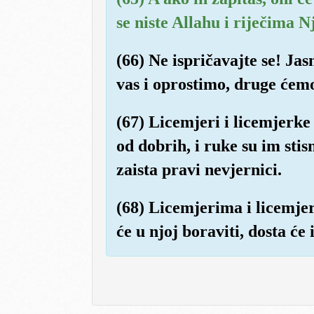
se niste Allahu i riječima 
(66) Ne ispričavajte se! Jas
vas i oprostimo, druge ćemo 
(67) Licemjeri i licemjerke 
od dobrih, i ruke su im stis
zaista pravi nevjernici.
(68) Licemjerima i licemje
će u njoj boraviti, dosta će