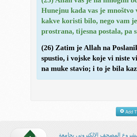
Hunejnu kada vas je mnoštvo va
kakve koristi bilo, nego vam je
prostrana, tijesna postala, pa s
(26) Zatim je Allah na Poslani
spustio, i vojske koje vi niste v
na muke stavio; i to je bila ka
شروع المصحف الإلكتروني بجامعة