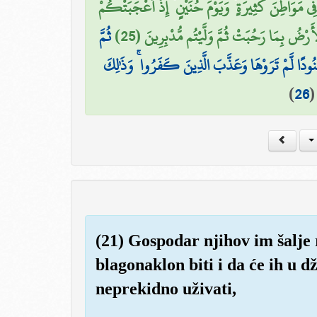
 فِي مَوَاطِنَ كَثِيرَةٍ ۙ وَيَوْمَ حُنَيْنٍ ۙ إِذْ أَعْجَبَتْكُمْ
ُ بِمَا رَحُبَتْ ثُمَّ وَلَّيْتُم مُّدْبِرِينَ (25
ثُمَّ
ُنُودًا لَّمْ تَرَوْهَا وَعَذَّبَ الَّذِينَ كَفَرُوا ۚ وَذَٰلِكَ
)
26
(21) Gospodar njihov im šalje r
blagonaklon biti i da će ih u d
neprekidno uživati,