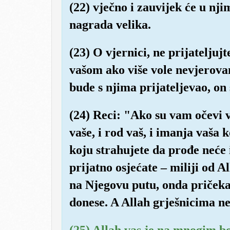
(22) vječno i zauvijek će u nji
nagrada velika.
(23) O vjernici, ne prijateljuj
vašom ako više vole nevjerova
bude s njima prijateljevao, on 
(24) Reci: "Ako su vam očevi vaš
vaše, i rod vaš, i imanja vaša k
koju strahujete da prođe neće 
prijatno osjećate – miliji od A
na Njegovu putu, onda pričeka
donese. A Allah grješnicima ne
(25) Allah vas je na mnogim b