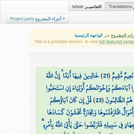
tafasir
التفاسيــر
Translations
Project parts
أجزاء المشروع
زات المشروع
عبر
الواجهة الرئيسية
This is a printable version, to view
full-featured versi
خَالِدِينَ فِيهَا أَبَدًا ۚ إِنَّ اللَّهَ
)
21
(
نَعِيمٌ مُّقِيمٌ
ِذُوا آبَاءَكُمْ وَإِخْوَانَكُمْ أَوْلِيَاءَ إِنِ اسْتَحَبُّوا
قُلْ إِن كَانَ آبَاؤُكُمْ
)
23
(
 هُمُ الظَّالِمُونَ
وَالٌ اقْتَرَفْتُمُوهَا وَتِجَارَةٌ تَخْشَوْنَ كَسَادَهَا
ٍ فِي سَبِيلِهِ فَتَرَبَّصُوا حَتَّىٰ يَأْتِيَ اللَّهُ بِأَمْرِهِ