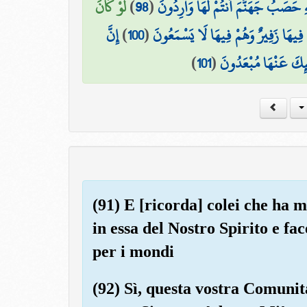
لَوْ كَانَ
)
98
(
ِ حَصَبُ جَهَنَّمَ أَنتُمْ لَهَا وَارِدُونَ
إِنَّ
)
100
(
ْ فِيهَا زَفِيرٌ وَهُمْ فِيهَا لَا يَسْمَعُونَ
)
101
(
َٰئِكَ عَنْهَا مُبْعَدُونَ
(91) E [ricorda] colei che ha 
in essa del Nostro Spirito e fa
per i mondi
(92) Sì, questa vostra Comunit