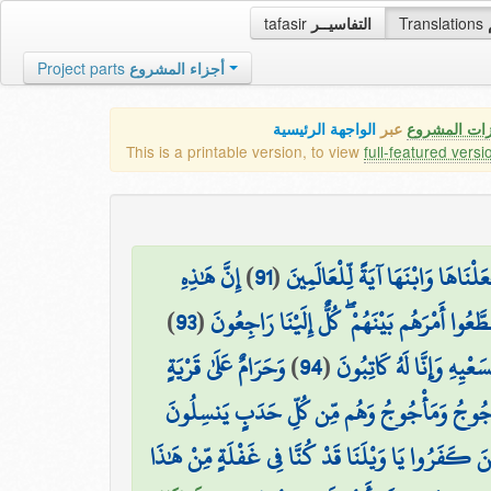
tafasir
التفاسيــر
Translations
Project parts
أجزاء المشروع
زات المشروع
عبر
الواجهة الرئيسية
This is a printable version, to view
full-featured versi
إِنَّ هَٰذِهِ
)
91
(
َاهَا وَابْنَهَا آيَةً لِّلْعَالَمِينَ
)
93
(
طَّعُوا أَمْرَهُم بَيْنَهُمْ ۖ كُلٌّ إِلَيْنَا رَاجِعُونَ
وَحَرَامٌ عَلَىٰ قَرْيَةٍ
)
94
(
ِهِ وَإِنَّا لَهُ كَاتِبُونَ
َأْجُوجُ وَمَأْجُوجُ وَهُم مِّن كُلِّ حَدَبٍ يَنسِلُونَ
ينَ كَفَرُوا يَا وَيْلَنَا قَدْ كُنَّا فِي غَفْلَةٍ مِّنْ هَٰذَا