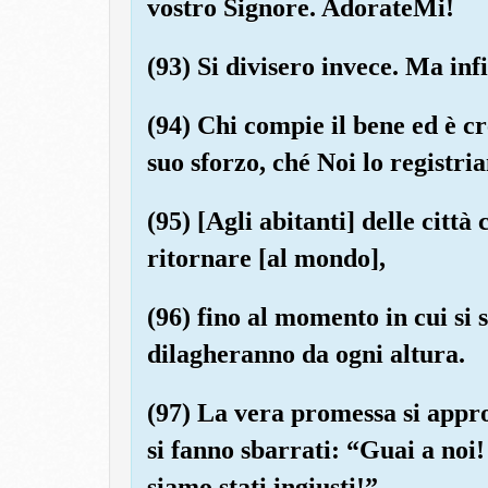
vostro Signore. AdorateMi!
(93) Si divisero invece. Ma inf
(94) Chi compie il bene ed è c
suo sforzo, ché Noi lo registri
(95) [Agli abitanti] delle citt
ritornare [al mondo],
(96) fino al momento in cui s
dilagheranno da ogni altura.
(97) La vera promessa si appro
si fanno sbarrati: “Guai a noi!
siamo stati ingiusti!”.