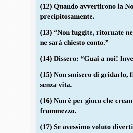
(12) Quando avvertirono la No
precipitosamente.
(13) “Non fuggite, ritornate ne
ne sarà chiesto conto.”
(14) Dissero: “Guai a noi! Inver
(15) Non smisero di gridarlo, 
senza vita.
(16) Non è per gioco che creamm
frammezzo.
(17) Se avessimo voluto divert