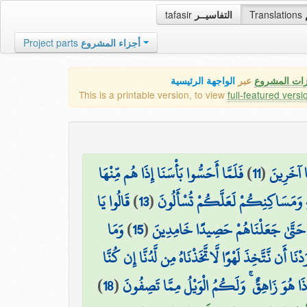
tafasir
التفاسيــر
Translations
Project parts
أجزاء المشروع
زات المشروع
عبر
الواجهة الرئيسية
This is a printable version, to view
full-featured versi
فَلَمَّا أَحَسُّوا بَأْسَنَا إِذَا هُم مِّنْهَا
)
11
(
ًا آخَرِينَ
قَالُوا يَا
)
13
(
يهِ وَمَسَاكِنِكُمْ لَعَلَّكُمْ تُسْأَلُونَ
وَمَا
)
15
(
 حَتَّىٰ جَعَلْنَاهُمْ حَصِيدًا خَامِدِينَ
رَدْنَا أَن نَّتَّخِذَ لَهْوًا لَّاتَّخَذْنَاهُ مِن لَّدُنَّا إِن كُنَّا
)
18
(
ِذَا هُوَ زَاهِقٌ ۚ وَلَكُمُ الْوَيْلُ مِمَّا تَصِفُونَ