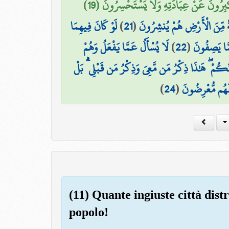
ْبِرُونَ عَنْ عِبَادَتِهِ وَلَا يَسْتَحْسِرُونَ (19
لَوْ كَانَ فِيهِمَا
)
21
(
هَةً مِّنَ الْأَرْضِ هُمْ يُنشِرُونَ
لَا يُسْأَلُ عَمَّا يَفْعَلُ وَهُمْ
)
22
(
مَّا يَصِفُونَ
انَكُمْ ۖ هَٰذَا ذِكْرُ مَن مَّعِيَ وَذِكْرُ مَن قَبْلِي ۗ بَلْ
)
24
(
فَهُم مُّعْرِضُونَ
(11) Quante ingiuste città dis
popolo!