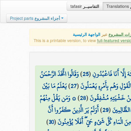
tafasir
التفاسيــر
Translations
Project parts
أجزاء المشروع
زات المشروع
عبر
الواجهة الرئيسية
This is a printable version, to view
full-featured versi
وَقَالُوا اتَّخَذَ الرَّحْمَٰنُ
)
25
(
ٰهَ إِلَّا أَنَا فَاعْبُدُونِ
يَعْلَمُ مَا بَيْنَ
)
27
(
لْقَوْلِ وَهُم بِأَمْرِهِ يَعْمَلُونَ
۞ وَمَن يَقُلْ مِنْهُمْ
)
28
(
مِّنْ خَشْيَتِهِ مُشْفِقُونَ
أَوَلَمْ يَرَ الَّذِينَ كَفَرُوا أَنَّ
)
29
(
 الظَّالِمِينَ
)
30
(
ِنَ الْمَاءِ كُلَّ شَيْءٍ حَيٍّ ۖ أَفَلَا يُؤْمِنُونَ