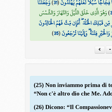
وَجَعَلْنَا
)
31
(
فِجَاجًا سُبُلًا لَّعَلَّهُمْ يَهْتَدُونَ
وَهُوَ الَّذِي خَلَقَ اللَّيْلَ وَالنَّهَارَ وَالشَّمْسَ
)
 مِّن قَبْلِكَ الْخُلْدَ ۖ أَفَإِن مِّتَّ فَهُمُ الْخَالِدُونَ
)
35
(
َالْخَيْرِ فِتْنَةً ۖ وَإِلَيْنَا تُرْجَعُونَ
(25) Non inviammo prima di te
“Non c'è altro dio che Me. Ad
(26) Dicono: “Il Compassionevo