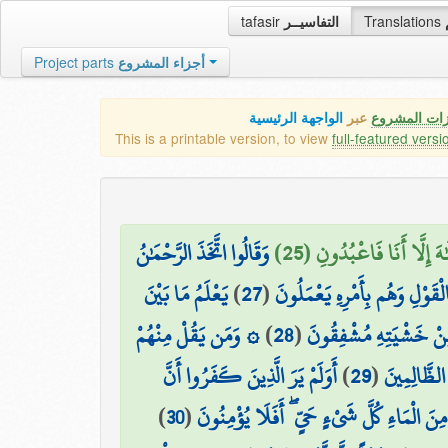
tafasir
التفاسيــر
Translations
Project parts
أجزاء المشروع
زات المشروع
عبر
الواجهة الرئيسية
This is a printable version, to view
full-featured versi
هَ إِلَّا أَنَا فَاعْبُدُونِ (25
وَقَالُوا اتَّخَذَ الرَّحْمَٰنُ
يَعْلَمُ مَا بَيْنَ
)
27
(
لْقَوْلِ وَهُم بِأَمْرِهِ يَعْمَلُونَ
۞ وَمَن يَقُلْ مِنْهُمْ
)
28
(
مِّنْ خَشْيَتِهِ مُشْفِقُونَ
أَوَلَمْ يَرَ الَّذِينَ كَفَرُوا أَنَّ
)
29
(
 الظَّالِمِينَ
)
30
(
ِنَ الْمَاءِ كُلَّ شَيْءٍ حَيٍّ ۖ أَفَلَا يُؤْمِنُونَ