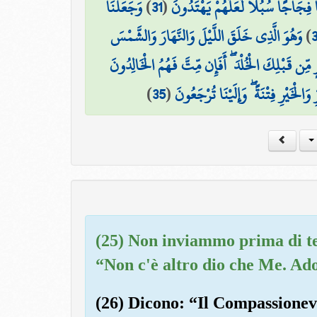
وَجَعَلْنَا
)
31
(
فِجَاجًا سُبُلًا لَّعَلَّهُمْ يَهْتَدُونَ
وَهُوَ الَّذِي خَلَقَ اللَّيْلَ وَالنَّهَارَ وَالشَّمْسَ
)
 مِّن قَبْلِكَ الْخُلْدَ ۖ أَفَإِن مِّتَّ فَهُمُ الْخَالِدُونَ
)
35
(
َالْخَيْرِ فِتْنَةً ۖ وَإِلَيْنَا تُرْجَعُونَ
(25) Non inviammo prima di te
“Non c'è altro dio che Me. Ad
(26) Dicono: “Il Compassionevo