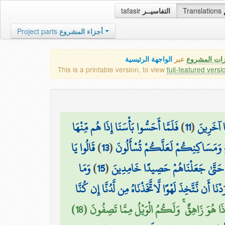
tafasir
التفاسيــر
Translations
Project parts
أجزاء المشروع
زات المشروع
عبر
الواجهة الرئيسية
This is a printable version, to view
full-featured versi
فَلَمَّا أَحَسُّوا بَأْسَنَا إِذَا هُم مِّنْهَا
)
11
(
ًا آخَرِينَ
قَالُوا يَا
)
13
(
يهِ وَمَسَاكِنِكُمْ لَعَلَّكُمْ تُسْأَلُونَ
وَمَا
)
15
(
 حَتَّىٰ جَعَلْنَاهُمْ حَصِيدًا خَامِدِينَ
رَدْنَا أَن نَّتَّخِذَ لَهْوًا لَّاتَّخَذْنَاهُ مِن لَّدُنَّا إِن كُنَّا
ِذَا هُوَ زَاهِقٌ ۚ وَلَكُمُ الْوَيْلُ مِمَّا تَصِفُونَ (18