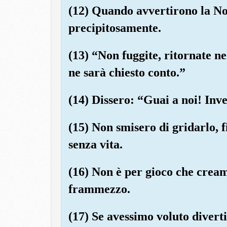
(12) Quando avvertirono la No
precipitosamente.
(13) “Non fuggite, ritornate ne
ne sarà chiesto conto.”
(14) Dissero: “Guai a noi! Inver
(15) Non smisero di gridarlo, 
senza vita.
(16) Non è per gioco che creamm
frammezzo.
(17) Se avessimo voluto divert