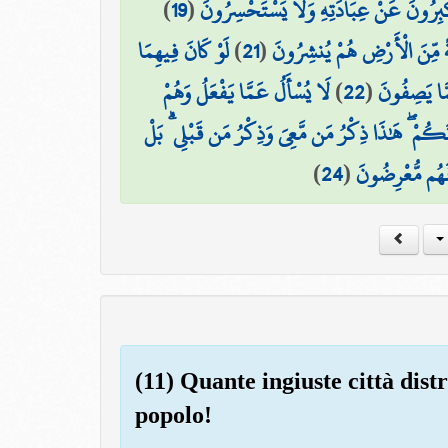
)
19
(
كْبِرُونَ عَنْ عِبَادَتِهِ وَلَا يَسْتَحْسِرُونَ
لَوْ كَانَ فِيهِمَا
)
21
(
هَةً مِّنَ الْأَرْضِ هُمْ يُنشِرُونَ
لَا يُسْأَلُ عَمَّا يَفْعَلُ وَهُمْ
)
22
(
مَّا يَصِفُونَ
انَكُمْ ۖ هَٰذَا ذِكْرُ مَن مَّعِيَ وَذِكْرُ مَن قَبْلِي ۗ بَلْ
)
24
(
فَهُم مُّعْرِضُونَ
(11) Quante ingiuste città dis
popolo!