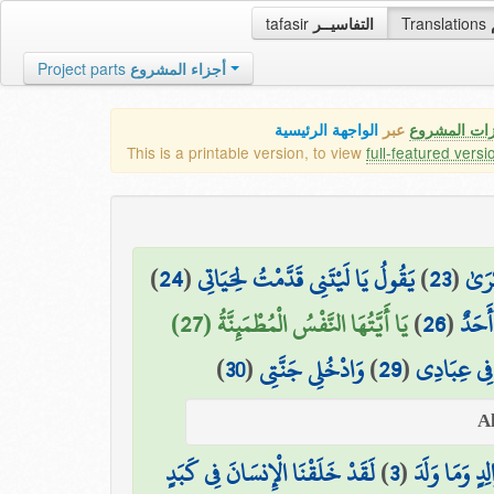
tafasir
التفاسيــر
Translations
Project parts
أجزاء المشروع
الواجهة الرئيسية
عبر
كافة مميزات
This is a printable version, to view
full-featured versi
)
24
(
يَقُولُ يَا لَيْتَنِي قَدَّمْتُ لِحَيَاتِي
)
23
(
وَجِيء
يَا أَيَّتُهَا النَّفْسُ الْمُطْمَئِنَّةُ (27)
)
26
(
وَلَا 
)
30
(
وَادْخُلِي جَنَّتِي
)
29
(
فَادْخُلِي ف
لَقَدْ خَلَقْنَا الْإِنسَانَ فِي كَبَدٍ
)
3
(
وَوَالِدٍ وَمَا و