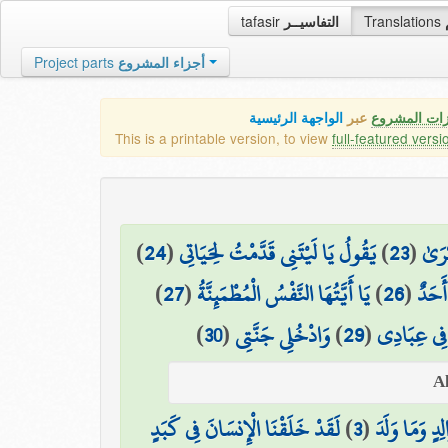
tafasir
التفاسيــر
Translations
Project parts
أجزاء المشروع
زات المشروع
عبر
الواجهة الرئيسية
This is a printable version, to view
full-featured versi
)
24
(
يَقُولُ يَا لَيْتَنِي قَدَّمْتُ لِحَيَاتِي
)
23
(
كْرَىٰ
)
27
(
يَا أَيَّتُهَا النَّفْسُ الْمُطْمَئِنَّةُ
)
26
(
أَحَدٌ
)
30
(
وَادْخُلِي جَنَّتِي
)
29
(
فِي عِبَادِي
لَقَدْ خَلَقْنَا الْإِنسَانَ فِي كَبَدٍ
)
3
(
لِدٍ وَمَا وَلَدَ