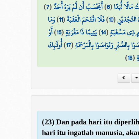
)
7
(
أَيَحْسَبُ أَن لَّمْ يَرَهُ أَحَدٌ
)
6
(
 مَالًا لُّبَدًا
وَمَا
)
11
(
فَلَا اقْتَحَمَ الْعَقَبَةَ
)
10
(
ُ النَّجْدَيْنِ
أَوْ
)
15
(
يَتِيمًا ذَا مَقْرَبَةٍ
)
14
(
وْمٍ ذِي مَسْغَبَةٍ
أُولَٰئِكَ
)
17
(
َوْا بِالصَّبْرِ وَتَوَاصَوْا بِالْمَرْحَمَةِ
)
18
(
ِ
(23) Dan pada hari itu diper
hari itu ingatlah manusia, aka