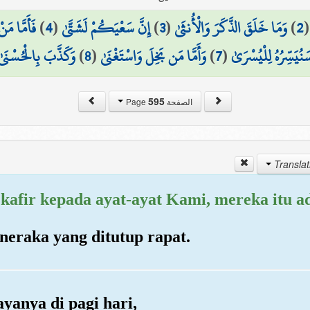
فَأَمَّا مَن
)
4
(
إِنَّ سَعْيَكُمْ لَشَتَّىٰ
)
3
(
وَمَا خَلَقَ الذَّكَرَ وَالْأُنثَىٰ
)
2
وَكَذَّبَ بِالْحُسْنَىٰ
)
8
(
وَأَمَّا مَن بَخِلَ وَاسْتَغْنَىٰ
)
7
(
َنُيَسِّرُهُ لِلْيُسْرَىٰ
595
الصفحة Page
kafir kepada ayat-ayat Kami, mereka itu ad
neraka yang ditutup rapat.
yanya di pagi hari,