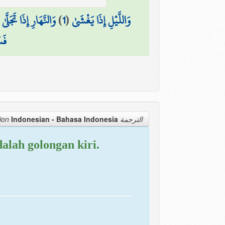
(
وَالنَّهَارِ إِذَا تَجَلَّىٰ
)
1
(
وَاللَّيْلِ إِذَا يَغْشَىٰ
فَس
Indonesian - Bahasa Indonesia
الترجمة Translation
alah golongan kiri.