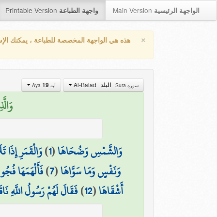
Printable Version
Main Version
الواجهة الرئيسية
واجهة الطباعة
×
هذه هي الواجهة المخصصة للطباعة ، يمكنك الإ
Al-Balad
19
البلد
سورة Sura
آية Aya
وَالّ)
وَالْقَمَرِ إِذَا تَل
)
1
(
وَالشَّمْسِ وَضُحَاهَا
فَأَلْهَمَهَا فُجُور
)
7
(
وَنَفْسٍ وَمَا سَوَّاهَا
فَقَالَ لَهُمْ رَسُولُ اللَّهِ نَاقَ
)
12
(
أَشْقَاهَا