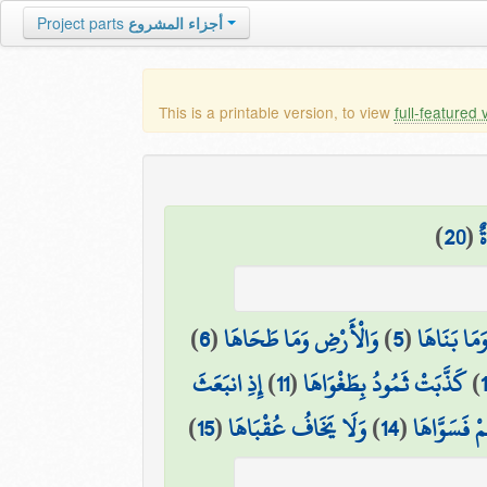
Project parts
أجزاء المشروع
This is a printable version, to view
full-featured 
)
20
(
ٌ
)
6
(
وَالْأَرْضِ وَمَا طَحَاهَا
)
5
(
َمَا بَنَاهَا
إِذِ انبَعَثَ
)
11
(
كَذَّبَتْ ثَمُودُ بِطَغْوَاهَا
)
)
15
(
وَلَا يَخَافُ عُقْبَاهَا
)
14
(
مْ فَسَوَّاهَا