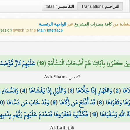
tafasir
التفاسيــر
Translations
التراجــم
ستفادة من
كافة مميزات المشروع
عبر
الواجهة الرئيسية
version
switch to the
Main interface
َذِينَ كَفَرُوا بِآيَاتِنَا هُمْ أَصْحَابُ الْمَشْأَمَةِ (19
عَلَيْهِمْ نَارٌ مُّؤْصَدَة
الشمس Ash-Shams
وَالسَّمَاءِ و
)
4
(
وَاللَّيْلِ إِذَا يَغْشَاهَا
)
3
(
وَالنَّهَارِ إِذَا جَلَّاهَا
)
2
(
َاهَا
10
(
وَقَدْ خَابَ مَن دَسَّاهَا
)
9
(
قَدْ أَفْلَحَ مَن زَكَّاهَا
)
8
(
َهَا وَتَقْوَاهَا
فَكَذَّبُوهُ فَعَقَرُوهَا فَدَمْدَمَ عَلَيْهِمْ رَبُّهُم بِذَنبِهِ
)
13
(
ةَ اللَّهِ وَسُقْيَاهَا
الليل Al-Lail