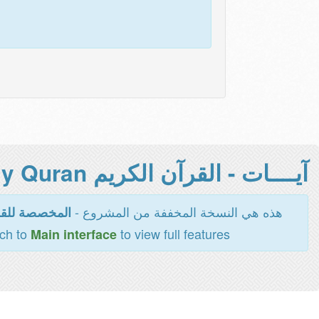
آيــــات - القرآن الكريم Holy Quran -
هذه هي النسخة المخففة من المشروع -
المخصصة للقر
tch to
to view full features
Main interface