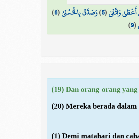
)
6
(
وَصَدَّقَ بِالْحُسْنَىٰ
)
5
(
ْ أَعْطَىٰ وَاتَّقَىٰ
)
9
(
(19) Dan orang-orang yang 
(20) Mereka berada dalam 
(1) Demi matahari dan caha