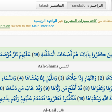
tafasir
التفاسيــر
Translations
التراجــم
ستفادة من
كافة مميزات المشروع
عبر
الواجهة الرئيسية
version
switch to the
Main interface
عَلَيْهِمْ نَارٌ مُّؤْصَدَة
)
19
(
ذِينَ كَفَرُوا بِآيَاتِنَا هُمْ أَصْحَابُ الْمَشْأَمَةِ
الشمس Ash-Shams
وَالسَّمَاءِ و
)
4
(
وَاللَّيْلِ إِذَا يَغْشَاهَا
)
3
(
وَالنَّهَارِ إِذَا جَلَّاهَا
)
2
(
َاهَا
10
(
وَقَدْ خَابَ مَن دَسَّاهَا
)
9
(
قَدْ أَفْلَحَ مَن زَكَّاهَا
)
8
(
َهَا وَتَقْوَاهَا
فَكَذَّبُوهُ فَعَقَرُوهَا فَدَمْدَمَ عَلَيْهِمْ رَبُّهُم بِذَنبِهِ
)
13
(
ةَ اللَّهِ وَسُقْيَاهَا
الليل Al-Lail