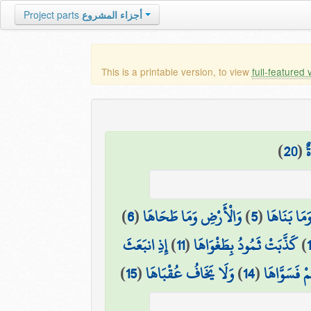
Project parts
أجزاء المشروع
This is a printable version, to view
full-featured 
)
20
(
ٌ
)
6
(
وَالْأَرْضِ وَمَا طَحَاهَا
)
5
(
َمَا بَنَاهَا
إِذِ انبَعَثَ
)
11
(
كَذَّبَتْ ثَمُودُ بِطَغْوَاهَا
)
)
15
(
وَلَا يَخَافُ عُقْبَاهَا
)
14
(
مْ فَسَوَّاهَا