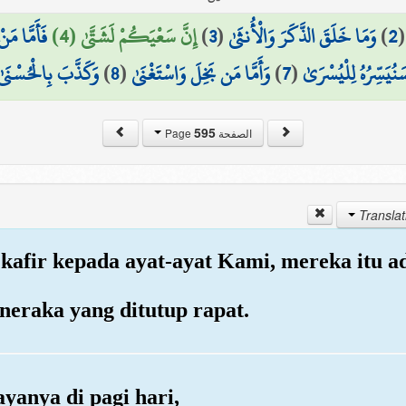
فَأَمَّا مَن
إِنَّ سَعْيَكُمْ لَشَتَّىٰ (4)
)
3
(
وَمَا خَلَقَ الذَّكَرَ وَالْأُنثَىٰ
)
2
وَكَذَّبَ بِالْحُسْنَىٰ
)
8
(
وَأَمَّا مَن بَخِلَ وَاسْتَغْنَىٰ
)
7
(
َنُيَسِّرُهُ لِلْيُسْرَىٰ
595
الصفحة Page
kafir kepada ayat-ayat Kami, mereka itu ad
neraka yang ditutup rapat.
yanya di pagi hari,