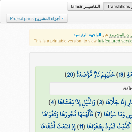
tafasir
التفاسيــر
Translations
Project parts
أجزاء المشروع
زات المشروع
عبر
الواجهة الرئيسية
This is a printable version, to view
full-featured versi
)
20
(
عَلَيْهِمْ نَارٌ مُّؤْصَدَةٌ
)
19
(
َةِ
)
4
(
وَاللَّيْلِ إِذَا يَغْشَاهَا
)
3
(
َارِ إِذَا جَلَّاهَا
فَأَلْهَمَهَا فُجُورَهَا وَتَقْوَاهَا
)
7
(
سٍ وَمَا سَوَّاهَا
إِذِ انبَعَثَ أَشْقَاهَا
)
11
(
كَذَّبَتْ ثَمُودُ بِطَغْوَاهَا