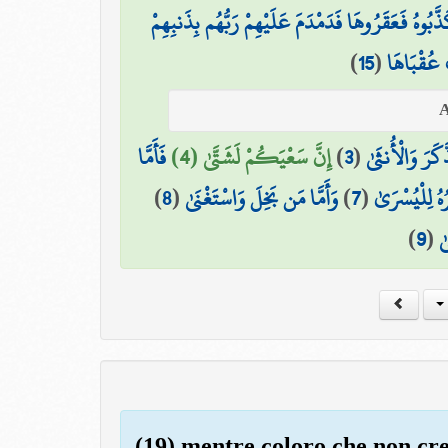
ذَّبُوهُ فَعَقَرُوهَا فَدَمْدَمَ عَلَيْهِمْ رَبُّهُم بِذَنبِهِمْ
)
15
(
 عُقْبَاهَا
فَأَمَّا
إِنَّ سَعْيَكُمْ لَشَتَّىٰ (4)
)
3
(
كَرَ وَالْأُنثَىٰ
)
8
(
وَأَمَّا مَن بَخِلَ وَاسْتَغْنَىٰ
)
7
(
ُهُ لِلْيُسْرَىٰ
)
9
(
ٰ
(19) mentre coloro che non cre