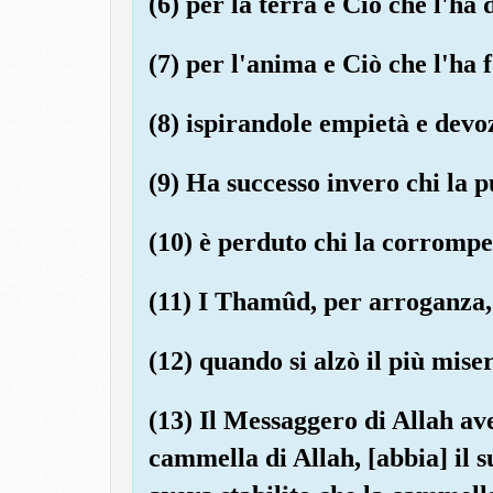
(6) per la terra e Ciò che l'ha d
(7) per l'anima e Ciò che l'h
(8) ispirandole empietà e devo
(9) Ha successo invero chi la p
(10) è perduto chi la corrompe
(11) I Thamûd, per arroganza,
(12) quando si alzò il più miser
(13) Il Messaggero di Allah ave
cammella di Allah, [abbia] il s