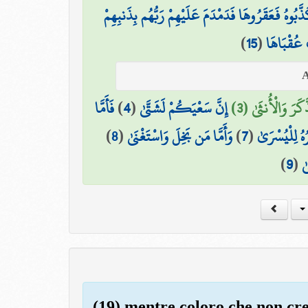
ذَّبُوهُ فَعَقَرُوهَا فَدَمْدَمَ عَلَيْهِمْ رَبُّهُم بِذَنبِهِمْ
)
15
(
 عُقْبَاهَا
فَأَمَّا
)
4
(
إِنَّ سَعْيَكُمْ لَشَتَّىٰ
َكَرَ وَالْأُنثَىٰ (3
)
8
(
وَأَمَّا مَن بَخِلَ وَاسْتَغْنَىٰ
)
7
(
ُهُ لِلْيُسْرَىٰ
)
9
(
ٰ
(19) mentre coloro che non cre