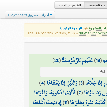
tafasir
التفاسيــر
Translations
Project parts
أجزاء المشروع
زات المشروع
عبر
الواجهة الرئيسية
This is a printable version, to view
full-featured versi
)
20
(
عَلَيْهِمْ نَارٌ مُّؤْصَدَةٌ
)
19
(
َةِ
)
4
(
وَاللَّيْلِ إِذَا يَغْشَاهَا
)
3
(
َارِ إِذَا جَلَّاهَا
فَأَلْهَمَهَا فُجُورَهَا وَتَقْوَاهَا
)
7
(
سٍ وَمَا سَوَّاهَا
إِذِ انبَعَثَ أَشْقَاهَا
)
11
(
كَذَّبَتْ ثَمُودُ بِطَغْوَاهَا