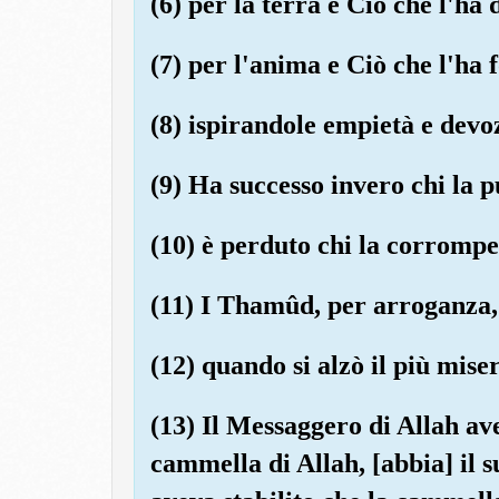
(6) per la terra e Ciò che l'ha d
(7) per l'anima e Ciò che l'h
(8) ispirandole empietà e devo
(9) Ha successo invero chi la p
(10) è perduto chi la corrompe
(11) I Thamûd, per arroganza,
(12) quando si alzò il più miser
(13) Il Messaggero di Allah ave
cammella di Allah, [abbia] il s