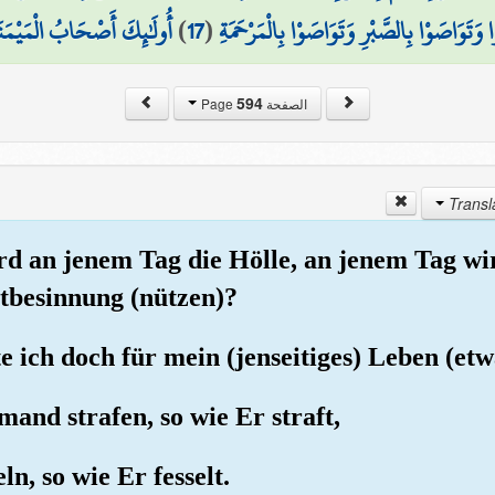
أُولَٰئِكَ أَصْحَابُ الْمَيْمَنَ
)
17
(
 وَتَوَاصَوْا بِالصَّبْرِ وَتَوَاصَوْا بِالْمَرْحَمَةِ
594
الصفحة Page
rd an jenem Tag die Hölle, an jenem Tag w
stbesinnung (nützen)?
e ich doch für mein (jenseitiges) Leben (et
and strafen, so wie Er straft,
n, so wie Er fesselt.