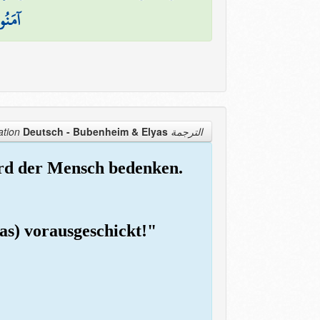
آمَنُوا
Deutsch - Bubenheim & Elyas
الترجمة Translation
ird der Mensch bedenken.
was) vorausgeschickt!"