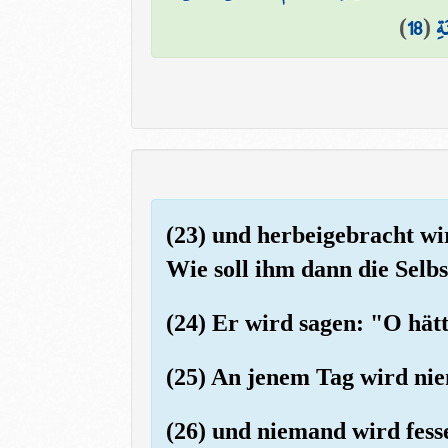
)
18
(
ةِ
(23) und herbeigebracht wi
Wie soll ihm dann die Selb
(24) Er wird sagen: "O hätt
(25) An jenem Tag wird niem
(26) und niemand wird fessel