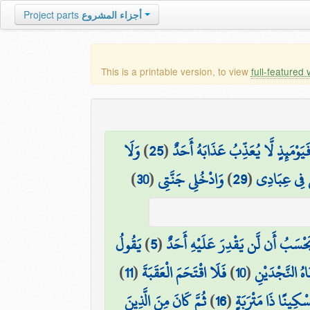
Project parts
أجزاء المشروع
This is a printable version, to view
full-featured 
وَلَا
)
25
(
َيَوْمَئِذٍ لَّا يُعَذِّبُ عَذَابَهُ أَحَدٌ
)
30
(
وَادْخُلِي جَنَّتِي
)
29
(
ي فِي عِبَادِي
يَقُولُ
)
5
(
َحْسَبُ أَن لَّن يَقْدِرَ عَلَيْهِ أَحَدٌ
)
11
(
فَلَا اقْتَحَمَ الْعَقَبَةَ
)
10
(
اهُ النَّجْدَيْنِ
ثُمَّ كَانَ مِنَ الَّذِينَ
)
16
(
سْكِينًا ذَا مَتْرَبَةٍ