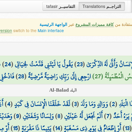
tafasir
التفاسيــر
Translations
التراجــم
ستفادة من
كافة مميزات المشروع
عبر
الواجهة الرئيسية
version
switch to the
Main interface
ف
)
24
(
يَقُولُ يَا لَيْتَنِي قَدَّمْتُ لِحَيَاتِي
)
23
(
ْإِنسَانُ وَأَنَّىٰ لَهُ الذِّكْرَىٰ
فَادْخُلِ
)
28
(
ارْجِعِي إِلَىٰ رَبِّكِ رَاضِيَةً مَّرْضِيَّةً
َفْسُ الْمُطْمَئِنَّةُ (27
البلد Al-Balad
أَي
)
4
(
لَقَدْ خَلَقْنَا الْإِنسَانَ فِي كَبَدٍ
)
3
(
وَوَالِدٍ وَمَا وَلَدَ
)
2
(
الْبَلَدِ
وَهَدَيْنَ
)
9
(
وَلِسَانًا وَشَفَتَيْنِ
)
8
(
أَلَمْ نَجْعَل لَّهُ عَيْنَيْنِ
)
7
(
يَرَهُ أَحَدٌ
أَوْ مِ
)
15
(
يَتِيمًا ذَا مَقْرَبَةٍ
)
14
(
أَوْ إِطْعَامٌ فِي يَوْمٍ ذِي مَسْغَبَةٍ
)
13