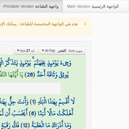
Printable Version
Main Version
الواجهة الرئيسية
واجهة الطباعة
×
هذه هي الواجهة المخصصة للطباعة ، يمكنك الإ
Al-Fajr
27
الفجر
سورة Sura
آية Aya
وَجِيءَ يَوْمَئِذٍ بِجَهَنَّمَ ۚ يَوْمَئِذٍ يَتَذَكَّرُ ال
يَا أَيَّتُهَا النّ)
)
26
(
يُوثِقُ وَثَاقَهُ أَحَدٌ
وَأَنتَ حِلٌّ بِهَٰذَا 
)
1
(
لَا أُقْسِمُ بِهَٰذَا الْبَلَدِ
أَيَحْسَبُ أَن لَّمْ 
)
6
(
أَهْلَكْتُ مَالًا لُّبَدًا
(
فَكُّ رَقَبَةٍ
)
12
(
وَمَا أَدْرَاكَ مَا الْعَقَبَةُ