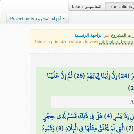
tafasir
التفاسيــر
Translations
Project parts
أجزاء المشروع
زات المشروع
عبر
الواجهة الرئيسية
This is a printable version, to view
full-featured versi
ثُمَّ إِنَّ عَلَيْنَا
)
25
(
إِنَّ إِلَيْنَا إِيَابَهُمْ
)
24
(
رَ
)
2
هَلْ فِي ذَٰلِكَ قَسَمٌ لِّذِي حِجْرٍ
)
4
(
ْلِ إِذَا يَسْرِ
وَثَمُودَ
)
8
(
الَّتِي لَمْ يُخْلَقْ مِثْلُهَا فِي الْبِلَادِ
)
7