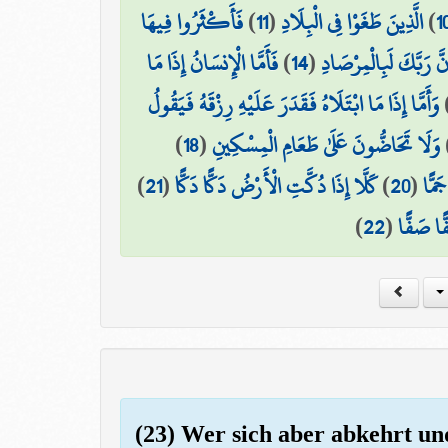
فَأَكْثَرُوا فِيهَا
)
11
(
الَّذِينَ طَغَوْا فِي الْبِلَادِ
)
1
فَأَمَّا الْإِنسَانُ إِذَا مَا
)
14
(
نَّ رَبَّكَ لَبِالْمِرْصَادِ
وَأَمَّا إِذَا مَا ابْتَلَاهُ فَقَدَرَ عَلَيْهِ رِزْقَهُ فَيَقُولُ
)
18
(
وَلَا تَحَاضُّونَ عَلَىٰ طَعَامِ الْمِسْكِينِ
)
21
(
كَلَّا إِذَا دُكَّتِ الْأَرْضُ دَكًّا دَكًّا
)
20
(
َمًّا
)
22
(
ًا صَفًّا
(23) Wer sich aber abkehrt und