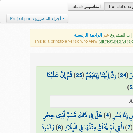
tafasir
التفاسيــر
Translations
Project parts
أجزاء المشروع
زات المشروع
عبر
الواجهة الرئيسية
This is a printable version, to view
full-featured versi
ثُمَّ إِنَّ عَلَيْنَا
)
25
(
إِنَّ إِلَيْنَا إِيَابَهُمْ
)
24
(
رَ
)
2
هَلْ فِي ذَٰلِكَ قَسَمٌ لِّذِي حِجْرٍ
)
4
(
ْلِ إِذَا يَسْرِ
وَثَمُودَ
)
8
(
الَّتِي لَمْ يُخْلَقْ مِثْلُهَا فِي الْبِلَادِ
)
7