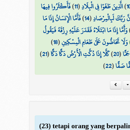
فَأَكْثَرُوا فِيهَا
)
11
(
الَّذِينَ طَغَوْا فِي الْبِلَادِ
)
1
فَأَمَّا الْإِنسَانُ إِذَا مَا
)
14
(
نَّ رَبَّكَ لَبِالْمِرْصَادِ
وَأَمَّا إِذَا مَا ابْتَلَاهُ فَقَدَرَ عَلَيْهِ رِزْقَهُ فَيَقُولُ
)
18
(
وَلَا تَحَاضُّونَ عَلَىٰ طَعَامِ الْمِسْكِينِ
)
21
(
كَلَّا إِذَا دُكَّتِ الْأَرْضُ دَكًّا دَكًّا
)
20
(
َمًّا
)
22
(
ًا صَفًّا
(23) tetapi orang yang berpali