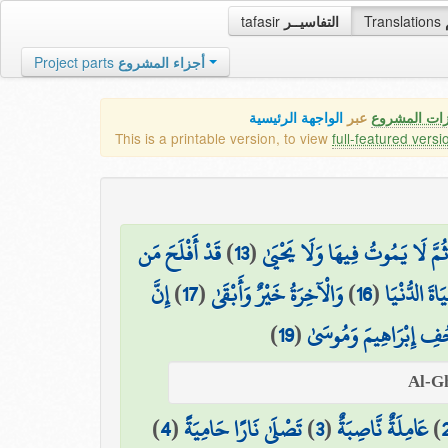
tafasir
التفاسيــر
Translations
Project parts
أجزاء المشروع
زات المشروع
عبر
الواجهة الرئيسية
This is a printable version, to view
full-featured versi
قَدْ أَفْلَحَ مَن
)
13
(
ثُمَّ لَا يَمُوتُ فِيهَا وَلَا يَحْيَىٰ
إِنَّ
)
17
(
وَالْآخِرَةُ خَيْرٌ وَأَبْقَىٰ
)
16
(
اةَ الدُّنْيَا
)
19
(
ِ إِبْرَاهِيمَ وَمُوسَىٰ
)
4
(
تَصْلَىٰ نَارًا حَامِيَةً
)
3
(
عَامِلَةٌ نَّاصِبَةٌ
)