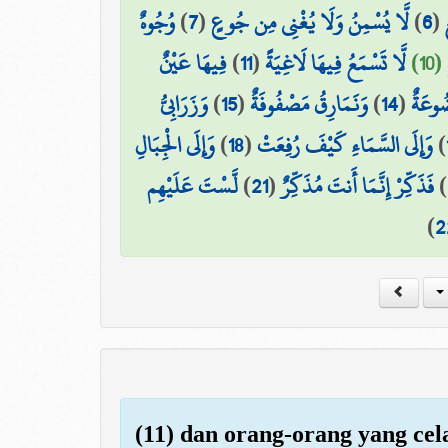
وُجُوهٌ
)
7
(
لَّا يُسْمِنُ وَلَا يُغْنِي مِن جُوعٍ
)
6
(
فِيهَا عَيْنٌ
)
11
(
لَّا تَسْمَعُ فِيهَا لَاغِيَةً
(10
وَزَرَابِيُّ
)
15
(
وَنَمَارِقُ مَصْفُوفَةٌ
)
14
(
ُوعَةٌ
وَإِلَى الْجِبَالِ
)
18
(
وَإِلَى السَّمَاءِ كَيْفَ رُفِعَتْ
)
لَّسْتَ عَلَيْهِم
)
21
(
فَذَكِّرْ إِنَّمَا أَنتَ مُذَكِّرٌ
)
)
2
(11) dan orang-orang yang cel