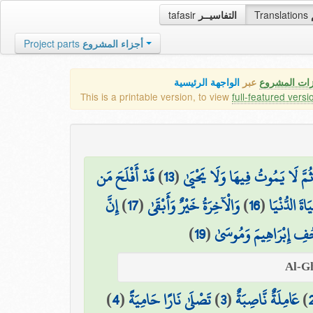
tafasir
التفاسيــر
Translations
Project parts
أجزاء المشروع
زات المشروع
عبر
الواجهة الرئيسية
This is a printable version, to view
full-featured versi
قَدْ أَفْلَحَ مَن
)
13
(
ثُمَّ لَا يَمُوتُ فِيهَا وَلَا يَحْيَىٰ
إِنَّ
)
17
(
وَالْآخِرَةُ خَيْرٌ وَأَبْقَىٰ
)
16
(
اةَ الدُّنْيَا
)
19
(
ِ إِبْرَاهِيمَ وَمُوسَىٰ
)
4
(
تَصْلَىٰ نَارًا حَامِيَةً
)
3
(
عَامِلَةٌ نَّاصِبَةٌ
)