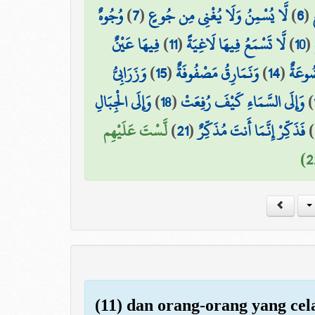
وُجُوهٌ
)
7
(
لَّا يُسْمِنُ وَلَا يُغْنِي مِن جُوعٍ
)
6
(
فِيهَا عَيْنٌ
)
11
(
لَّا تَسْمَعُ فِيهَا لَاغِيَةً
)
10
(
وَزَرَابِيُّ
)
15
(
وَنَمَارِقُ مَصْفُوفَةٌ
)
14
(
ُوعَةٌ
وَإِلَى الْجِبَالِ
)
18
(
وَإِلَى السَّمَاءِ كَيْفَ رُفِعَتْ
)
لَّسْتَ عَلَيْهِم
)
21
(
فَذَكِّرْ إِنَّمَا أَنتَ مُذَكِّرٌ
)
(11) dan orang-orang yang cel