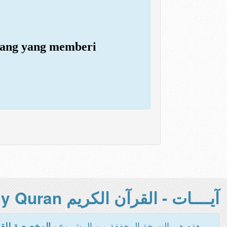
rang yang memberi
آيــــات - القرآن الكريم Holy Quran -
هذه هي النسخة المخففة من المشروع -
المخصصة للقر