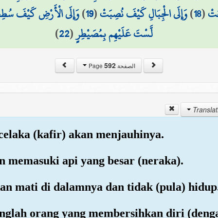
وَإِلَى الْأَرْضِ كَيْفَ سُط
)
19
(
وَإِلَى الْجِبَالِ كَيْفَ نُصِبَتْ
)
18
(
َتْ
)
22
(
لَّسْتَ عَلَيْهِم بِمُصَيْطِرٍ
592
الصفحة Page
celaka (kafir) akan menjauhinya.
an memasuki api yang besar (neraka).
an mati di dalamnya dan tidak (pula) hidup
nglah orang yang membersihkan diri (deng