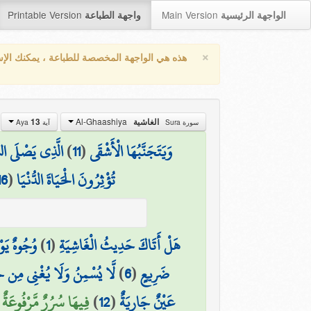
Printable Version
Main Version
الواجهة الرئيسية
واجهة الطباعة
×
هذه هي الواجهة المخصصة للطباعة ، يمكنك الإ
Al-Ghaashiya
13
الغاشية
سورة Sura
آية Aya
الَّذِي يَصْلَى الن
)
11
(
وَيَتَجَنَّبُهَا الْأَشْقَى
16
(
تُؤْثِرُونَ الْحَيَاةَ الدُّنْيَا
وُجُوهٌ يَو
)
1
(
هَلْ أَتَاكَ حَدِيثُ الْغَاشِيَةِ
لَّا يُسْمِنُ وَلَا يُغْنِي مِن 
)
6
(
ضَرِيعٍ
فِيهَا سُرُرٌ مَّرْفُوعَةٌ ()
)
12
(
عَيْنٌ جَارِيَةٌ