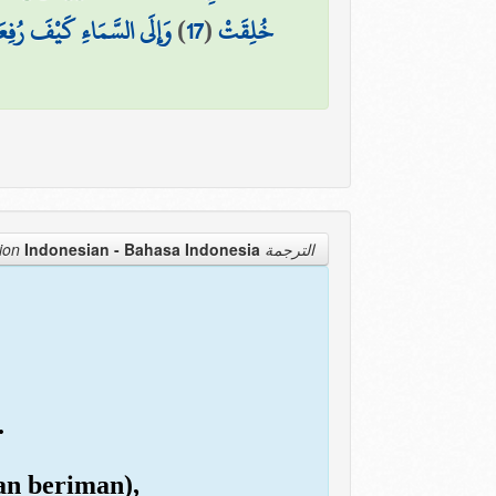
وَإِلَى السَّمَاءِ كَيْفَ رُفِع
)
17
(
خُلِقَتْ
Indonesian - Bahasa Indonesia
الترجمة Translation
.
an beriman),