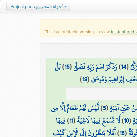
Project parts
أجزاء المشروع
This is a printable version, to view
full-featured 
بَلْ
)
15
(
وَذَكَرَ اسْمَ رَبِّهِ فَصَلَّىٰ
)
14
(
كَّىٰ
)
19
(
ُفِ إِبْرَاهِيمَ وَمُوسَىٰ
لَّيْسَ لَهُمْ طَعَامٌ إِلَّا مِن
)
5
(
ِنْ عَيْنٍ آنِيَةٍ
فِيهَا
)
11
(
لَّا تَسْمَعُ فِيهَا لَاغِيَةً
)
10
(
َةٍ
أَفَلَا يَنظُرُونَ إِلَى الْإِبِلِ كَيْفَ
)
16
(
ُوثَةٌ