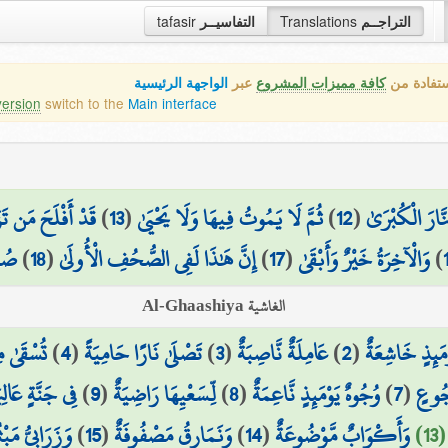
tafasir
التفاسيــر
Translations
التراجــم
ستفادة من
كافة مميزات المشروع
عبر
الواجهة الرئيسية
version
switch to the
Main interface
قَدْ أَفْلَحَ مَن تَزَ
)
13
(
ثُمَّ لَا يَمُوتُ فِيهَا وَلَا يَحْيَىٰ
)
12
(
َّارَ الْكُبْرَىٰ
صُح
)
18
(
إِنَّ هَٰذَا لَفِي الصُّحُفِ الْأُولَىٰ
)
17
(
وَالْآخِرَةُ خَيْرٌ وَأَبْقَىٰ
)
الغاشية Al-Ghaashiya
تُسْقَىٰ م
)
4
(
تَصْلَىٰ نَارًا حَامِيَةً
)
3
(
عَامِلَةٌ نَّاصِبَةٌ
)
2
(
ْمَئِذٍ خَاشِعَةٌ
فِي جَنَّةٍ عَالِي
)
9
(
لِّسَعْيِهَا رَاضِيَةٌ
)
8
(
وُجُوهٌ يَوْمَئِذٍ نَّاعِمَةٌ
)
7
(
جُوعٍ
وَزَرَابِيُّ مَبْث
)
15
(
وَنَمَارِقُ مَصْفُوفَةٌ
)
14
(
وَأَكْوَابٌ مَّوْضُوعَةٌ
13