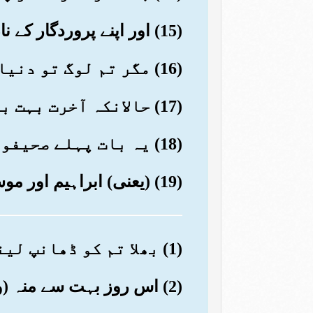
(15) اور اپنے پروردگار کے نام کا ذکر کرتا رہا اور نماز پڑھتا رہا
(16) مگر تم لوگ تو دنیا کی زندگی کو اختیار کرتے ہو
(17) حالانکہ آخرت بہت بہتر اور پائندہ تر ہے
(18) یہ بات پہلے صحیفوں میں (مرقوم) ہے
(19) (یعنی) ابراہیم اور موسیٰ کے صحیفوں میں
(1) بھلا تم کو ڈھانپ لینے والی (یعنی قیامت کا) حال معلوم ہوا ہے
(2) اس روز بہت سے منہ (والے) ذلیل ہوں گے