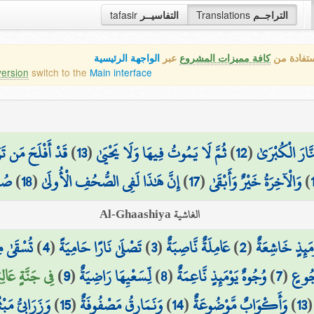
التراجــم
Translations
التفاسيــر
tafasir
ستفادة من
كافة مميزات المشروع
عبر
الواجهة الرئيسية
version
switch to the
Main interface
َّارَ الْكُبْرَىٰ
(
12
)
ثُمَّ لَا يَمُوتُ فِيهَا وَلَا يَحْيَىٰ
(
13
)
قَدْ أَفْلَحَ مَن تَزَ
)
وَالْآخِرَةُ خَيْرٌ وَأَبْقَىٰ
(
17
)
إِنَّ هَٰذَا لَفِي الصُّحُفِ الْأُولَىٰ
(
18
)
صُح
الغاشية Al-Ghaashiya
ْمَئِذٍ خَاشِعَةٌ
(
2
)
عَامِلَةٌ نَّاصِبَةٌ
(
3
)
تَصْلَىٰ نَارًا حَامِيَةً
(
4
)
تُسْقَىٰ م
جُوعٍ
(
7
)
وُجُوهٌ يَوْمَئِذٍ نَّاعِمَةٌ
(
8
)
لِّسَعْيِهَا رَاضِيَةٌ
(
9
)
فِي جَنَّةٍ عَالِيَة
13
)
وَأَكْوَابٌ مَّوْضُوعَةٌ
(
14
)
وَنَمَارِقُ مَصْفُوفَةٌ
(
15
)
وَزَرَابِيُّ مَبْث