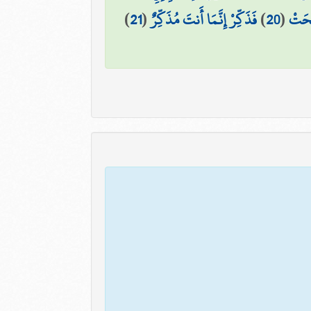
ِحَتْ
(
20
)
فَذَكِّرْ إِنَّمَا أَنتَ مُذَكِّرٌ
(
21
)