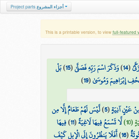
أجزاء المشروع
Project parts
This is a printable version, to view
full-featured 
كَّىٰ
(
14
)
وَذَكَرَ اسْمَ رَبِّهِ فَصَلَّىٰ
(
15
)
بَلْ
ُفِ إِبْرَاهِيمَ وَمُوسَىٰ
(
19
)
ِنْ عَيْنٍ آنِيَةٍ
(
5
)
لَّيْسَ لَهُمْ طَعَامٌ إِلَّا مِن
ٍ (10)
لَّا تَسْمَعُ فِيهَا لَاغِيَةً
(
11
)
فِيهَا
ُوثَةٌ
(
16
)
أَفَلَا يَنظُرُونَ إِلَى الْإِبِلِ كَيْفَ