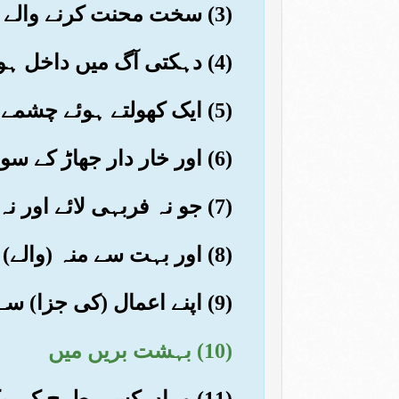
(3) سخت محنت کرنے والے تھکے ماندے
(4) دہکتی آگ میں داخل ہوں گے
(5) ایک کھولتے ہوئے چشمے کا ان کو پانی پلایا جائے گا
(6) اور خار دار جھاڑ کے سوا ان کے لیے کوئی کھانا نہیں (ہو گا)
(7) جو نہ فربہی لائے اور نہ بھوک میں کچھ کام آئے
(8) اور بہت سے منہ (والے) اس روز شادماں ہوں گے
(9) اپنے اعمال (کی جزا) سے خوش دل
(10) بہشت بریں میں
(11) وہاں کسی طرح کی بکواس نہیں سنیں گے