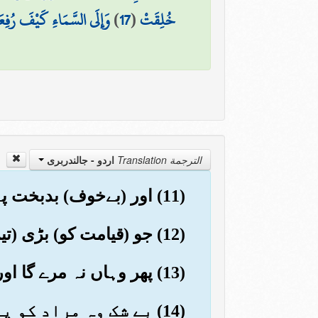
خُلِقَتْ
(
17
)
وَإِلَى السَّمَاءِ كَيْفَ رُفِع
الترجمة Translation
اردو - جالندربرى
(11) اور (بےخوف) بدبخت پہلو تہی کرے گا
(12) جو (قیامت کو) بڑی (تیز) آگ میں داخل ہو گا
(13) پھر وہاں نہ مرے گا اور نہ جئے گا
(14) بے شک وہ مراد کو پہنچ گیا جو پاک ہوا