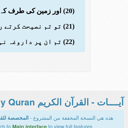
(20) اور زمین کی طرف کہ کس طرح بچھائی گئی
(21) تو تم نصیحت کرتے رہو کہ تم نصیحت کرنے والے ہی ہو
(22) تم ان پر داروغہ نہیں ہو
آيــــات - القرآن الكريم Holy Quran -
هذه هي النسخة المخففة من المشروع -
المخصصة للقر
tch to
to view full features
Main interface