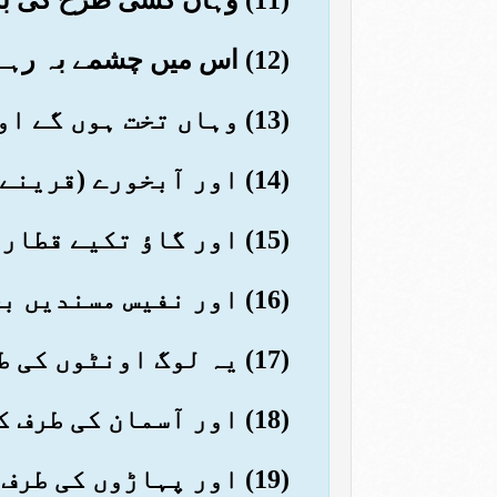
(12) اس میں چشمے بہ رہے ہوں گے
(13) وہاں تخت ہوں گے اونچے بچھے ہوئے
(14) اور آبخورے (قرینے سے) رکھے ہوئے
(15) اور گاؤ تکیے قطار کی قطار لگے ہوئے
(16) اور نفیس مسندیں بچھی ہوئی
(17) یہ لوگ اونٹوں کی طرف نہیں دیکھتے کہ کیسے (عجیب) پیدا کیے گئے ہیں
(18) اور آسمان کی طرف کہ کیسا بلند کیا گیا ہے
(19) اور پہاڑوں کی طرف کہ کس طرح کھڑے کیے گئے ہیں