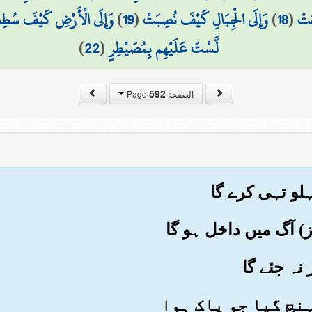
َتْ
(
18
)
وَإِلَى الْجِبَالِ كَيْفَ نُصِبَتْ
(
19
)
وَإِلَى الْأَرْضِ كَيْفَ سُط
لَّسْتَ عَلَيْهِم بِمُصَيْطِرٍ
(
22
)
592
الصفحة Page