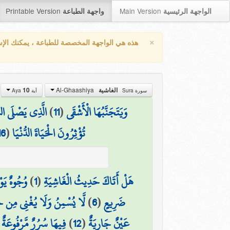
Printable Version
Main Version
الواجهة الرئيسية
واجهة الطباعة
×
هذه هي الواجهة المخصصة للطباعة ، يمكنك الإ
Al-Ghaashiya
الغاشية
10
سورة Sura
آية Aya
وَيَتَجَنَّبُهَا الْأَشْقَى
(
11
)
الَّذِي يَصْلَى الن
تُؤْثِرُونَ الْحَيَاةَ الدُّنْيَا
(
16
هَلْ أَتَاكَ حَدِيثُ الْغَاشِيَةِ
(
1
)
وُجُوهٌ يَو
ضَرِيعٍ
(
6
)
لَّا يُسْمِنُ وَلَا يُغْنِي مِن 
عَيْنٌ جَارِيَةٌ
(
12
)
فِيهَا سُرُرٌ مَّرْفُوعَةٌ
(