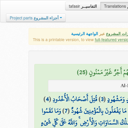
tafasir
التفاسيــر
Translations
Project parts
أجزاء المشروع
زات المشروع
عبر
الواجهة الرئيسية
This is a printable version, to view
full-featured versi
هُمْ أَجْرٌ غَيْرُ مَمْنُونٍ (25
)
4
(
قُتِلَ أَصْحَابُ الْأُخْدُودِ
)
3
(
ٍ وَمَشْهُودٍ
وَمَا نَقَمُوا
)
7
(
ٰ مَا يَفْعَلُونَ بِالْمُؤْمِنِينَ شُهُودٌ
ُلْكُ السَّمَاوَاتِ وَالْأَرْضِ ۚ وَاللَّهُ عَلَىٰ كُلِّ شَيْءٍ