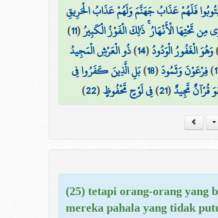
مْ يَتُوبُوا فَلَهُمْ عَذَابُ جَهَنَّمَ وَلَهُمْ عَذَابُ الْحَرِيقِ
)
11
(
 مِن تَحْتِهَا الْأَنْهَارُ ۚ ذَٰلِكَ الْفَوْزُ الْكَبِيرُ
ذُو الْعَرْشِ الْمَجِيدُ
)
14
(
وَهُوَ الْغَفُورُ الْوَدُودُ
بَلِ الَّذِينَ كَفَرُوا فِي
)
18
(
فِرْعَوْنَ وَثَمُودَ
)
1
)
22
(
فِي لَوْحٍ مَّحْفُوظٍ
)
21
(
وَ قُرْآنٌ مَّجِيدٌ
(25) tetapi orang-orang yang 
mereka pahala yang tidak put