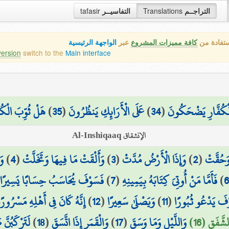
tafasir
التفاسيــر
Translations
التراجــم
ستفادة من
كافة مميزات المشروع
عبر
الواجهة الرئيسية
version
switch to the
Main interface
هَلْ ثُوِّبَ الْكُف
)
35
(
عَلَى الْأَرَائِكِ يَنظُرُونَ
)
34
(
 الْكُفَّارِ يَضْحَكُونَ
الإنشقاق Al-Inshiqaaq
وَ
)
4
(
وَأَلْقَتْ مَا فِيهَا وَتَخَلَّتْ
)
3
(
وَإِذَا الْأَرْضُ مُدَّتْ
)
2
(
 وَحُقَّتْ
فَسَوْفَ يُحَاسَبُ حِسَابًا يَسِيرًا
)
7
(
فَأَمَّا مَنْ أُوتِيَ كِتَابَهُ بِيَمِينِهِ
)
6
إِنَّهُ كَانَ فِي أَهْلِهِ مَسْرُورًا
)
12
(
وَيَصْلَىٰ سَعِيرًا
)
11
(
فَ يَدْعُو ثُبُورًا
لَتَرْكَبُنَّ
)
18
(
وَالْقَمَرِ إِذَا اتَّسَقَ
)
17
(
وَاللَّيْلِ وَمَا وَسَقَ
لشَّفَقِ (16