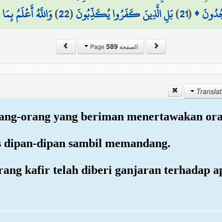
وَاللَّهُ أَعْلَمُ بِمَ
)
22
(
بَلِ الَّذِينَ كَفَرُوا يُكَذِّبُونَ
)
21
(
يَسْجُدُونَ
589
الصفحة Page
orang-orang yang beriman menertawakan ora
as dipan-dipan sambil memandang.
ang kafir telah diberi ganjaran terhadap 