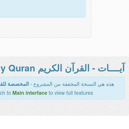
آيــــات - القرآن الكريم Holy Quran -
هذه هي النسخة المخففة من المشروع -
المخصصة للقر
tch to
to view full features
Main interface