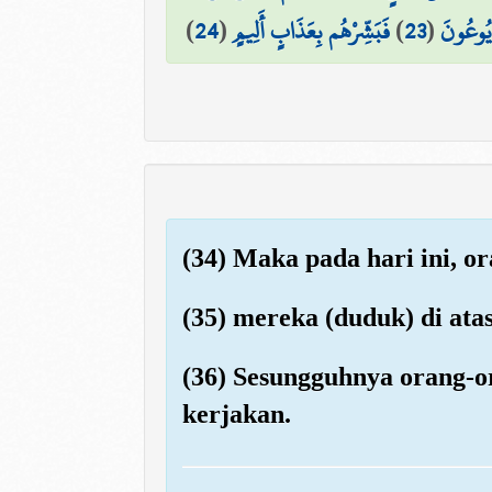
)
24
(
فَبَشِّرْهُم بِعَذَابٍ أَلِيمٍ
)
23
(
ا يُوعُونَ
(34) Maka pada hari ini, 
(35) mereka (duduk) di at
(36) Sesungguhnya orang-or
kerjakan.