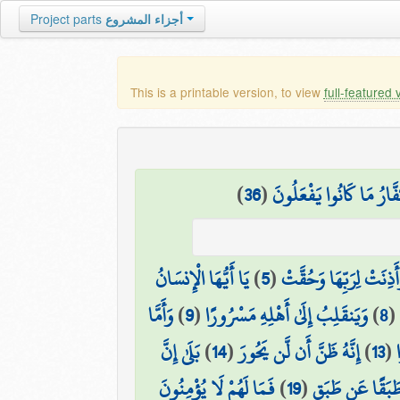
Project parts
أجزاء المشروع
This is a printable version, to view
full-featured 
)
36
(
َّارُ مَا كَانُوا يَفْعَلُونَ
يَا أَيُّهَا الْإِنسَانُ
)
5
(
أَذِنَتْ لِرَبِّهَا وَحُقَّتْ
وَأَمَّا
)
9
(
وَيَنقَلِبُ إِلَىٰ أَهْلِهِ مَسْرُورًا
)
8
(
بَلَىٰ إِنَّ
)
14
(
إِنَّهُ ظَنَّ أَن لَّن يَحُورَ
)
13
(
فَمَا لَهُمْ لَا يُؤْمِنُونَ
)
19
(
 طَبَقًا عَن طَبَقٍ