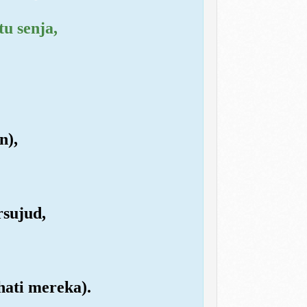
u senja,
n),
rsujud,
hati mereka).