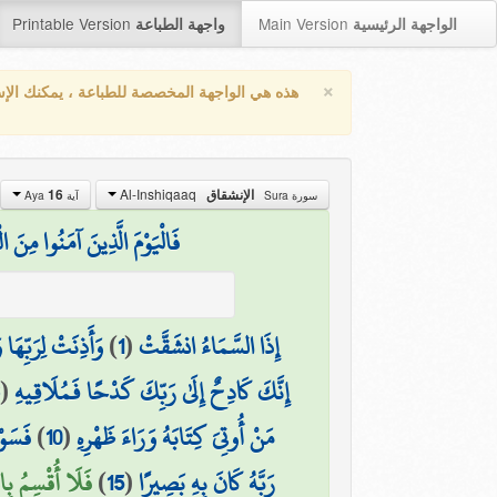
Printable Version
Main Version
الواجهة الرئيسية
واجهة الطباعة
×
هذه هي الواجهة المخصصة للطباعة ، يمكنك الإ
Al-Inshiqaaq
16
الإنشقاق
سورة Sura
آية Aya
فَالْيَوْمَ الَّذِينَ آمَنُوا مِنَ
وَأَذِنَتْ لِرَبِّهَا
)
1
(
إِذَا السَّمَاءُ انشَقَّتْ
(
إِنَّكَ كَادِحٌ إِلَىٰ رَبِّكَ كَدْحًا فَمُلَاقِيهِ
فَسَوْ
)
10
(
مَنْ أُوتِيَ كِتَابَهُ وَرَاءَ ظَهْرِهِ
فَلَا أُقْسِمُ بِا)
)
15
(
رَبَّهُ كَانَ بِهِ بَصِيرًا