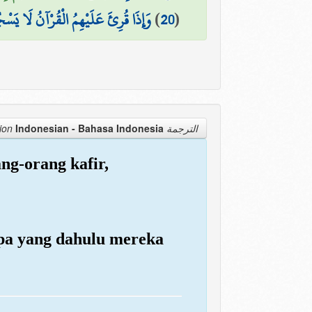
وَإِذَا قُرِئَ عَلَيْهِمُ الْقُرْآنُ لَا  ۩
)
20
(
Indonesian - Bahasa Indonesia
الترجمة Translation
ng-orang kafir,
apa yang dahulu mereka