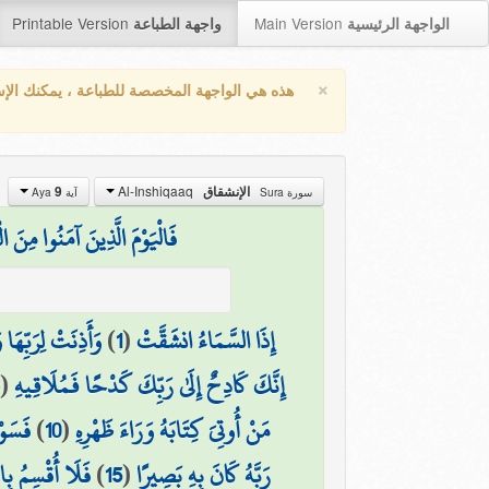
Printable Version
Main Version
الواجهة الرئيسية
واجهة الطباعة
×
هذه هي الواجهة المخصصة للطباعة ، يمكنك الإ
Al-Inshiqaaq
9
الإنشقاق
سورة Sura
آية Aya
فَالْيَوْمَ الَّذِينَ آمَنُوا مِنَ
وَأَذِنَتْ لِرَبِّهَا
)
1
(
إِذَا السَّمَاءُ انشَقَّتْ
(
إِنَّكَ كَادِحٌ إِلَىٰ رَبِّكَ كَدْحًا فَمُلَاقِيهِ
فَسَوْ
)
10
(
مَنْ أُوتِيَ كِتَابَهُ وَرَاءَ ظَهْرِهِ
فَلَا أُقْسِمُ بِا
)
15
(
رَبَّهُ كَانَ بِهِ بَصِيرًا