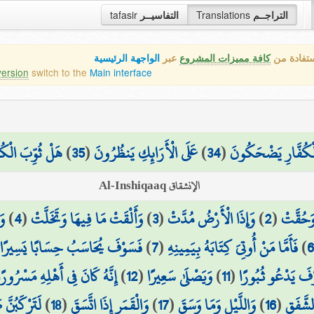
tafasir
التفاسيــر
Translations
التراجــم
ستفادة من
كافة مميزات المشروع
عبر
الواجهة الرئيسية
version
switch to the
Main interface
هَلْ ثُوِّبَ الْكُف
)
35
(
عَلَى الْأَرَائِكِ يَنظُرُونَ
)
34
(
 الْكُفَّارِ يَضْحَكُونَ
الإنشقاق Al-Inshiqaaq
وَ
)
4
(
وَأَلْقَتْ مَا فِيهَا وَتَخَلَّتْ
)
3
(
وَإِذَا الْأَرْضُ مُدَّتْ
)
2
(
 وَحُقَّتْ
فَسَوْفَ يُحَاسَبُ حِسَابًا يَسِيرًا
)
7
(
فَأَمَّا مَنْ أُوتِيَ كِتَابَهُ بِيَمِينِهِ
)
6
إِنَّهُ كَانَ فِي أَهْلِهِ مَسْرُورًا
)
12
(
وَيَصْلَىٰ سَعِيرًا
)
11
(
فَ يَدْعُو ثُبُورًا
لَتَرْكَبُنَّ
)
18
(
وَالْقَمَرِ إِذَا اتَّسَقَ
)
17
(
وَاللَّيْلِ وَمَا وَسَقَ
)
16
(
لشَّفَقِ