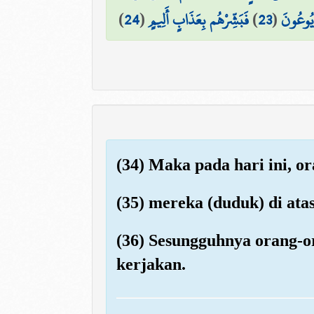
)
24
(
فَبَشِّرْهُم بِعَذَابٍ أَلِيمٍ
)
23
(
ا يُوعُونَ
(34) Maka pada hari ini, 
(35) mereka (duduk) di at
(36) Sesungguhnya orang-or
kerjakan.