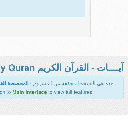
آيــــات - القرآن الكريم Holy Quran -
هذه هي النسخة المخففة من المشروع -
المخصصة للقر
tch to
to view full features
Main interface