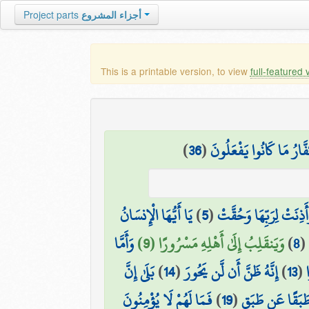
Project parts
أجزاء المشروع
This is a printable version, to view
full-featured 
)
36
(
َّارُ مَا كَانُوا يَفْعَلُونَ
يَا أَيُّهَا الْإِنسَانُ
)
5
(
أَذِنَتْ لِرَبِّهَا وَحُقَّتْ
وَأَمَّا
وَيَنقَلِبُ إِلَىٰ أَهْلِهِ مَسْرُورًا (9)
)
8
(
بَلَىٰ إِنَّ
)
14
(
إِنَّهُ ظَنَّ أَن لَّن يَحُورَ
)
13
(
فَمَا لَهُمْ لَا يُؤْمِنُونَ
)
19
(
 طَبَقًا عَن طَبَقٍ