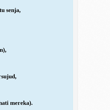
u senja,
n),
rsujud,
hati mereka).