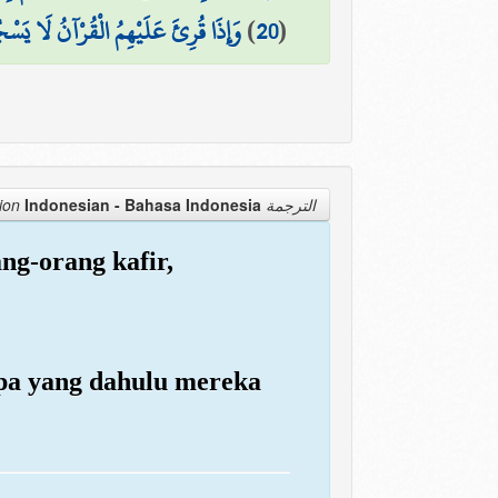
وَإِذَا قُرِئَ عَلَيْهِمُ الْقُرْآنُ لَا  ۩
)
20
(
Indonesian - Bahasa Indonesia
الترجمة Translation
ng-orang kafir,
apa yang dahulu mereka