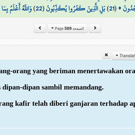
وَاللَّهُ أَعْلَمُ بِمَ
)
22
(
بَلِ الَّذِينَ كَفَرُوا يُكَذِّبُونَ
)
21
(
يَسْجُدُونَ
589
الصفحة Page
orang-orang yang beriman menertawakan ora
as dipan-dipan sambil memandang.
ang kafir telah diberi ganjaran terhadap 