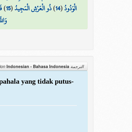
فَ
)
15
(
ذُو الْعَرْشِ الْمَجِيدُ
)
14
(
الْوَدُودُ
وَالل
Indonesian - Bahasa Indonesia
الترجمة Translation
pahala yang tidak putus-