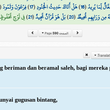
(
فِرْعَوْنَ وَثَمُودَ
)
17
(
هَلْ أَتَاكَ حَدِيثُ الْجُنُودِ
)
16
(
عَّالٌ لِّمَا يُرِيدُ
فِي لَوْحٍ مَّحْفُوظٍ )
)
21
(
بَلْ هُوَ قُرْآنٌ مَّجِيدٌ
)
20
(
َّهُ مِن وَرَائِهِم مُّحِيطٌ
590
الصفحة Page
ng beriman dan beramal saleh, bagi mereka 
unyai gugusan bintang,