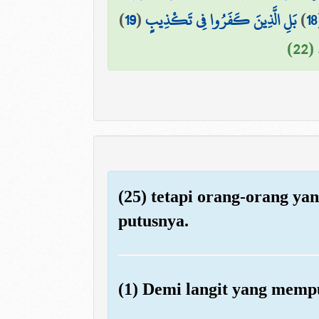
)
19
(
بَلِ الَّذِينَ كَفَرُوا فِي تَكْذِيبٍ
)
18
(22
(25) tetapi orang-orang ya
putusnya.
(1) Demi langit yang memp