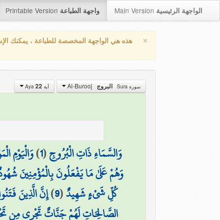
Printable Version
Main Version
الواجهة الرئيسية
واجهة الطباعة
×
هذه هي الواجهة المخصصة للطباعة ، يمكنك الإ
Al-Burooj
22
البروج
سورة Sura
آية Aya
وَالْيَوْمِ الْمَ
)
1
(
وَالسَّمَاءِ ذَاتِ الْبُرُوجِ
وَهُمْ عَلَىٰ مَا يَفْعَلُونَ بِالْمُؤْمِنِينَ شُهُودٌ
إِنَّ الَّذِينَ فَتَنُ
)
9
(
كُلِّ شَيْءٍ شَهِيدٌ
الصَّالِحَاتِ لَهُمْ جَنَّاتٌ تَجْرِي مِن تَحْتِهَا