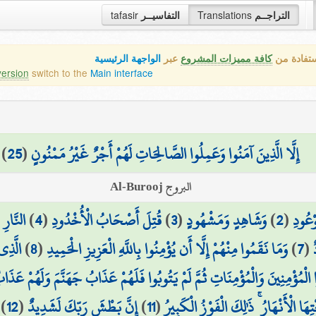
tafasir
التفاسيــر
Translations
التراجــم
ستفادة من
كافة مميزات المشروع
عبر
الواجهة الرئيسية
version
switch to the
Main interface
)
25
(
إِلَّا الَّذِينَ آمَنُوا وَعَمِلُوا الصَّالِحَاتِ لَهُمْ أَجْرٌ غَيْرُ مَمْنُونٍ
البروج Al-Burooj
النَّارِ 
)
4
(
قُتِلَ أَصْحَابُ الْأُخْدُودِ
)
3
(
وَشَاهِدٍ وَمَشْهُودٍ
)
2
(
وْعُودِ
الَّذِي
)
8
(
وَمَا نَقَمُوا مِنْهُمْ إِلَّا أَن يُؤْمِنُوا بِاللَّهِ الْعَزِيزِ الْحَمِيدِ
)
7
(
وا الْمُؤْمِنِينَ وَالْمُؤْمِنَاتِ ثُمَّ لَمْ يَتُوبُوا فَلَهُمْ عَذَابُ جَهَنَّمَ وَلَهُمْ عَذَ
)
12
(
إِنَّ بَطْشَ رَبِّكَ لَشَدِيدٌ
)
11
(
 الْأَنْهَارُ ۚ ذَٰلِكَ الْفَوْزُ الْكَبِيرُ