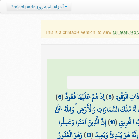
Project parts
أجزاء المشروع
This is a printable version, to view
full-featured 
)
6
(
إِذْ هُمْ عَلَيْهَا قُعُودٌ
)
5
(
ذَاتِ الْوَقُودِ
 لَهُ مُلْكُ السَّمَاوَاتِ وَالْأَرْضِ ۚ وَاللَّهُ عَلَىٰ
إِنَّ الَّذِينَ آمَنُوا وَعَمِلُوا
)
10
(
ابُ الْحَرِيقِ
وَهُوَ الْغَفُورُ
)
13
(
إِنَّهُ هُوَ يُبْدِئُ وَيُعِيدُ