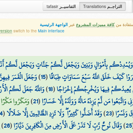
tafasir
التفاسيــر
Translations
التراجــم
ستفادة من
كافة مميزات المشروع
عبر
الواجهة الرئيسية
version
switch to the
Main interface
وَيُمْدِدْكُم بِأَمْوَالٍ وَبَنِينَ وَيَجْعَل لَّكُمْ جَنَّاتٍ وَيَجْعَل لَّكُمْ أَنْه
وَجَعَلَ الْقَمَرَ فِيهِ
)
15
(
تَرَوْا كَيْفَ خَلَقَ اللَّهُ سَبْعَ سَمَاوَاتٍ طِبَاقًا
وَاللَّهُ جَعَلَ لَكُمُ الْأَ
)
18
(
َّ يُعِيدُكُمْ فِيهَا وَيُخْرِجُكُمْ إِخْرَاجًا
وَمَكَرُوا مَكْرًا كُ)
)
21
(
ي وَاتَّبَعُوا مَن لَّمْ يَزِدْهُ مَالُهُ وَوَلَدُهُ إِلَّا خَسَارًا
4
(
وَقَدْ أَضَلُّوا كَثِيرًا ۖ وَلَا تَزِدِ الظَّالِمِينَ إِلَّا ضَلَالًا
)
23
(
قَ وَنَسْرًا
)
26
(
وَقَالَ نُوحٌ رَّبِّ لَا تَذَرْ عَلَى الْأَرْضِ مِنَ الْكَافِرِينَ دَيَّارًا
)
25