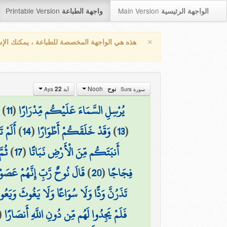
Printable Version
Main Version
الواجهة الرئيسية
واجهة الطباعة
×
هذه هي الواجهة المخصصة للطباعة ، يمكنك الإ
Nooh
22
نوح
سورة Sura
آية Aya
)
11
(
يُرْسِلِ السَّمَاءَ عَلَيْكُم مِّدْرَارًا
أَلَمْ 
)
14
(
وَقَدْ خَلَقَكُمْ أَطْوَارًا
)
13
(
ثُم
)
17
(
أَنبَتَكُم مِّنَ الْأَرْضِ نَبَاتًا
قَالَ نُوحٌ رَّبِّ إِنَّهُمْ عَصَوْنِ
)
20
(
فِجَاجًا
تَذَرُنَّ وَدًّا وَلَا سُوَاعًا وَلَا يَغُوثَ وَيَعُو
(
فَلَمْ يَجِدُوا لَهُم مِّن دُونِ اللَّهِ أَنصَارًا