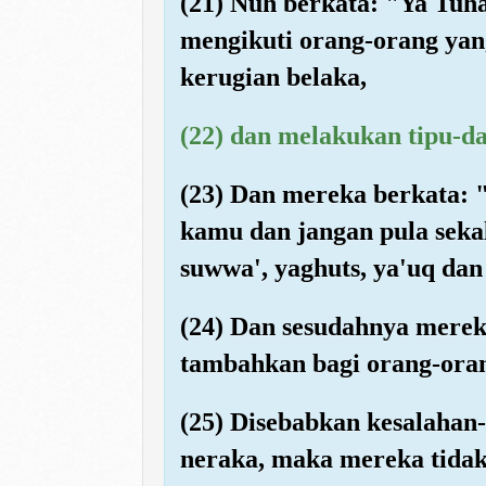
(21) Nuh berkata: "Ya Tuh
mengikuti orang-orang ya
kerugian belaka,
(22) dan melakukan tipu-d
(23) Dan mereka berkata: 
kamu dan jangan pula seka
suwwa', yaghuts, ya'uq dan
(24) Dan sesudahnya mere
tambahkan bagi orang-orang
(25) Disebabkan kesalahan
neraka, maka mereka tidak