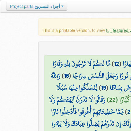
Project parts
أجزاء المشروع
This is a printable version, to view
full-featured 
مَّا لَكُمْ لَا تَرْجُونَ لِلَّهِ وَقَارًا
)
12
(
َارًا
وَاللَّهُ
)
16
(
نَّ نُورًا وَجَعَلَ الشَّمْسَ سِرَاجًا
لِّتَسْلُكُوا مِنْهَا سُبُلًا
)
19
(
رْضَ بِسَاطًا
بَّارًا (22
وَقَالُوا لَا تَذَرُنَّ آلِهَتَكُمْ وَلَا
مِّمَّا خَطِيئَاتِهِمْ أُغْرِقُوا فَأُدْخِلُوا نَارًا
)
2
إِنَّكَ إِن تَذَرْهُمْ يُضِلُّوا عِبَادَكَ وَلَا يَلِدُوا