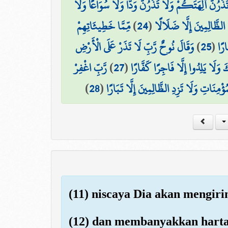
وَقَالُوا لَا تَذَرُنَّ آلِهَتَكُمْ وَلَا تَذَرُنَّ وَدًّا وَلَا 
مِّمَّا خَطِيئَاتِهِمْ
)
24
(
وَقَدْ أَضَلُّوا كَثِيرًا ۖ وَل
وَقَالَ نُوحٌ رَّبِّ لَا تَذَرْ عَلَى الْأَرْضِ
)
25
(
أُغْ
رَّبِّ اغْفِرْ
)
27
(
إِنَّكَ إِن تَذَرْهُمْ يُضِلُّوا عِبَادَك
)
28
(
لِي وَلِوَالِدَيَّ وَلِمَن دَخَلَ بَيْتِيَ مُؤْمِنًا 
(11) niscaya Dia akan mengir
(12) dan membanyakkan hart