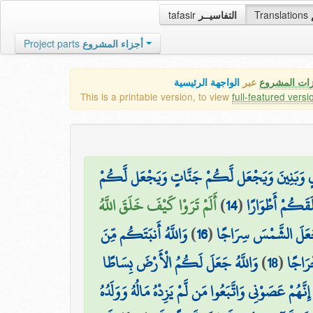
tafasir
التفاسيــر
Translations
Project parts
أجزاء المشروع
الواجهة الرئيسية
عبر
كافة مميزات
This is a printable version, to view
full-featured versi
وَيُمْدِدْكُم بِأَمْوَالٍ وَبَنِينَ وَيَجْعَل لَّكُمْ جَن
أَلَمْ تَرَوْا كَيْفَ خَلَقَ اللَّهُ
)
14
(
وَقَدْ خَلَقَكُمْ 
وَاللَّهُ أَنبَتَكُم مِّنَ
)
16
(
وَجَعَلَ الْقَمَرَ فِيهِنّ
وَاللَّهُ جَعَلَ لَكُمُ الْأَرْضَ بِسَاطًا
)
18
(
ثُمَّ 
قَالَ نُوحٌ رَّبِّ إِنَّهُمْ عَصَوْنِي وَاتَّبَعُوا مَن لَّمْ يَزِدْ