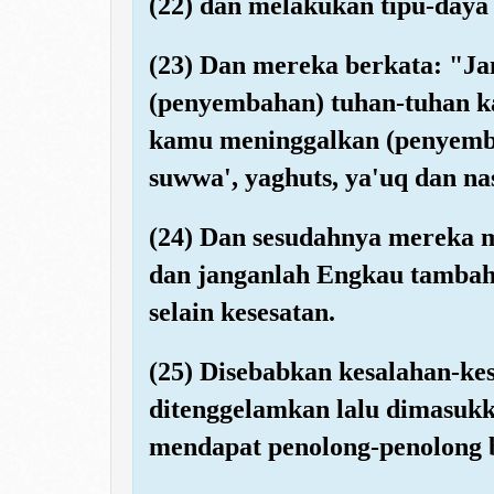
(22) dan melakukan tipu-daya
(23) Dan mereka berkata: "Ja
(penyembahan) tuhan-tuhan ka
kamu meninggalkan (penyemba
suwwa', yaghuts, ya'uq dan na
(24) Dan sesudahnya mereka 
dan janganlah Engkau tambahk
selain kesesatan.
(25) Disebabkan kesalahan-ke
ditenggelamkan lalu dimasuk
mendapat penolong-penolong b