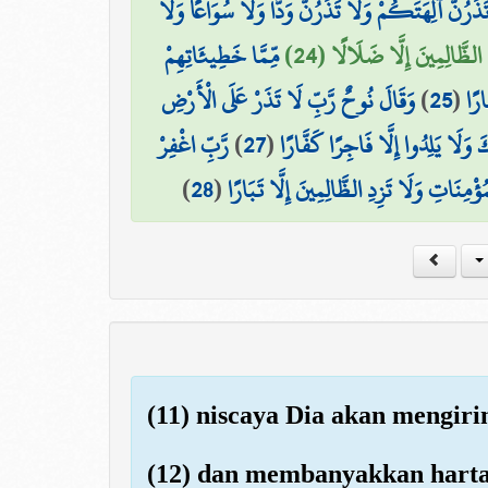
تَذَرُنَّ آلِهَتَكُمْ وَلَا تَذَرُنَّ وَدًّا وَلَا سُوَاعًا وَلَا
ِ الظَّالِمِينَ إِلَّا ضَلَالًا (24
مِّمَّا خَطِيئَاتِهِمْ
وَقَالَ نُوحٌ رَّبِّ لَا تَذَرْ عَلَى الْأَرْضِ
)
25
(
ارًا
رَّبِّ اغْفِرْ
)
27
(
 وَلَا يَلِدُوا إِلَّا فَاجِرًا كَفَّارًا
)
28
(
ُؤْمِنَاتِ وَلَا تَزِدِ الظَّالِمِينَ إِلَّا تَبَارًا
(11) niscaya Dia akan mengir
(12) dan membanyakkan hart