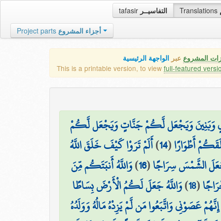
tafasir
التفاسيــر
Translations
Project parts
أجزاء المشروع
زات المشروع
عبر
الواجهة الرئيسية
This is a printable version, to view
full-featured versi
لٍ وَبَنِينَ وَيَجْعَل لَّكُمْ جَنَّاتٍ وَيَجْعَل لَّكُمْ
أَلَمْ تَرَوْا كَيْفَ خَلَقَ اللَّهُ
)
14
(
َقَكُمْ أَطْوَارًا
وَاللَّهُ أَنبَتَكُم مِّنَ
)
16
(
َجَعَلَ الشَّمْسَ سِرَاجًا
وَاللَّهُ جَعَلَ لَكُمُ الْأَرْضَ بِسَاطًا
)
18
(
رَاجًا
نَّهُمْ عَصَوْنِي وَاتَّبَعُوا مَن لَّمْ يَزِدْهُ مَالُهُ وَوَلَدُهُ