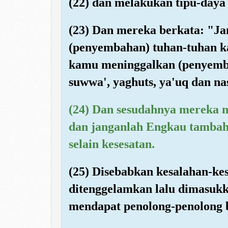
(22) dan melakukan tipu-daya
(23) Dan mereka berkata: "Ja
(penyembahan) tuhan-tuhan ka
kamu meninggalkan (penyemba
suwwa', yaghuts, ya'uq dan na
(24) Dan sesudahnya mereka 
dan janganlah Engkau tambahk
selain kesesatan.
(25) Disebabkan kesalahan-ke
ditenggelamkan lalu dimasuk
mendapat penolong-penolong b