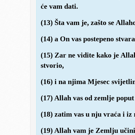
će vam dati.
(13) Šta vam je, zašto se Allaho
(14) a On vas postepeno stvara
(15) Zar ne vidite kako je All
stvorio,
(16) i na njima Mjesec svijetl
(17) Allah vas od zemlje poput 
(18) zatim vas u nju vraća i iz 
(19) Allah vam je Zemlju učin