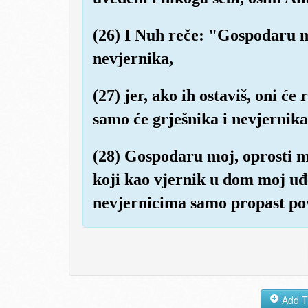
(26) I Nuh reče: "Gospodaru m
nevjernika,
(27) jer, ako ih ostaviš, oni ć
samo će grješnika i nevjernika
(28) Gospodaru moj, oprosti m
koji kao vjernik u dom moj uđe
nevjernicima samo propast po