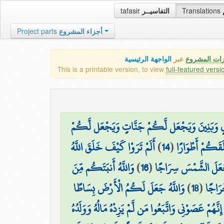
tafasir
التفاسيــر
Translations
Project parts
أجزاء المشروع
زات المشروع
عبر
الواجهة الرئيسية
This is a printable version, to view
full-featured versi
لٍ وَبَنِينَ وَيَجْعَل لَّكُمْ جَنَّاتٍ وَيَجْعَل لَّكُمْ
أَلَمْ تَرَوْا كَيْفَ خَلَقَ اللَّهُ
)
14
(
َقَكُمْ أَطْوَارًا
وَاللَّهُ أَنبَتَكُم مِّنَ
)
16
(
َجَعَلَ الشَّمْسَ سِرَاجًا
وَاللَّهُ جَعَلَ لَكُمُ الْأَرْضَ بِسَاطًا
)
18
(
رَاجًا
نَّهُمْ عَصَوْنِي وَاتَّبَعُوا مَن لَّمْ يَزِدْهُ مَالُهُ وَوَلَدُهُ