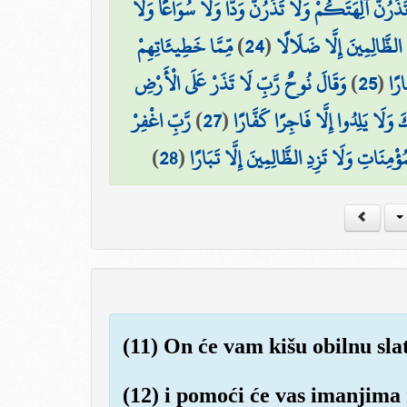
تَذَرُنَّ آلِهَتَكُمْ وَلَا تَذَرُنَّ وَدًّا وَلَا سُوَاعًا وَلَا
مِّمَّا خَطِيئَاتِهِمْ
)
24
(
ِ الظَّالِمِينَ إِلَّا ضَلَالًا
وَقَالَ نُوحٌ رَّبِّ لَا تَذَرْ عَلَى الْأَرْضِ
)
25
(
ارًا
رَّبِّ اغْفِرْ
)
27
(
 وَلَا يَلِدُوا إِلَّا فَاجِرًا كَفَّارًا
)
28
(
ُؤْمِنَاتِ وَلَا تَزِدِ الظَّالِمِينَ إِلَّا تَبَارًا
(11) On će vam kišu obilnu slat
(12) i pomoći će vas imanjima 