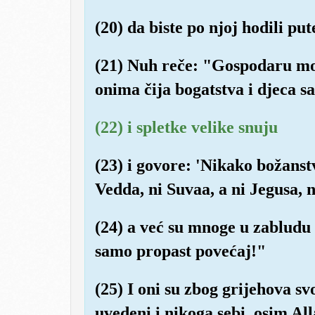
(20) da biste po njoj hodili p
(21) Nuh reče: "Gospodaru moj
onima čija bogatstva i djeca 
(22) i spletke velike snuju
(23) i govore: 'Nikako božanstv
Vedda, ni Suvaa, a ni Jegusa, n
(24) a već su mnoge u zabludu 
samo propast povećaj!"
(25) I oni su zbog grijehova svo
uvedeni i nikoga sebi, osim Al