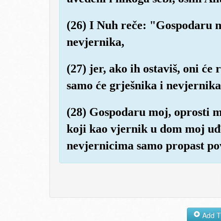
(26) I Nuh reče: "Gospodaru m
nevjernika,
(27) jer, ako ih ostaviš, oni ć
samo će grješnika i nevjernika
(28) Gospodaru moj, oprosti m
koji kao vjernik u dom moj uđe
nevjernicima samo propast po