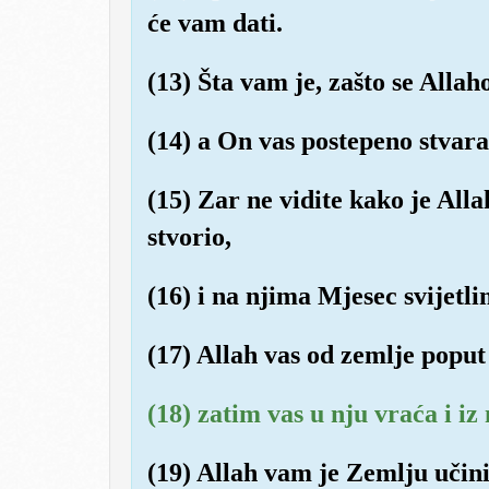
će vam dati.
(13) Šta vam je, zašto se Allaho
(14) a On vas postepeno stvara
(15) Zar ne vidite kako je All
stvorio,
(16) i na njima Mjesec svijetl
(17) Allah vas od zemlje poput 
(18) zatim vas u nju vraća i iz 
(19) Allah vam je Zemlju učin