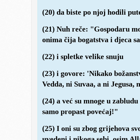
(20) da biste po njoj hodili p
(21) Nuh reče: "Gospodaru moj
onima čija bogatstva i djeca 
(22) i spletke velike snuju
(23) i govore: 'Nikako božanstv
Vedda, ni Suvaa, a ni Jegusa, n
(24) a već su mnoge u zabludu 
samo propast povećaj!"
(25) I oni su zbog grijehova svo
uvedeni i nikoga sebi, osim Al