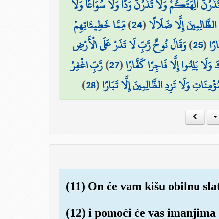
تَذَرُنَّ آلِهَتَكُمْ وَلَا تَذَرُنَّ وَدًّا وَلَا سُوَاعًا وَلَا
مِّمَّا خَطِيئَاتِهِمْ
)
24
(
ِ الظَّالِمِينَ إِلَّا ضَلَالًا
وَقَالَ نُوحٌ رَّبِّ لَا تَذَرْ عَلَى الْأَرْضِ
)
25
(
ارًا
رَّبِّ اغْفِرْ
)
27
(
 وَلَا يَلِدُوا إِلَّا فَاجِرًا كَفَّارًا
)
28
(
ُؤْمِنَاتِ وَلَا تَزِدِ الظَّالِمِينَ إِلَّا تَبَارًا
(11) On će vam kišu obilnu slat
(12) i pomoći će vas imanjima 