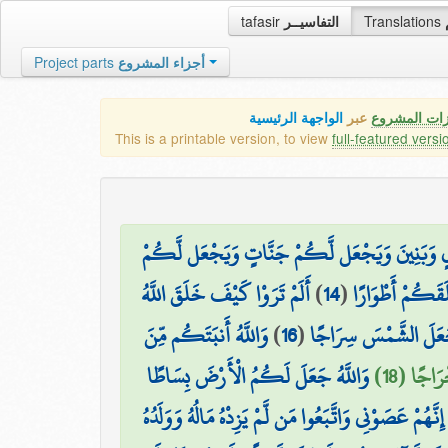
tafasir
التفاسيــر
Translations
Project parts
أجزاء المشروع
زات المشروع
عبر
الواجهة الرئيسية
This is a printable version, to view
full-featured versi
لٍ وَبَنِينَ وَيَجْعَل لَّكُمْ جَنَّاتٍ وَيَجْعَل لَّكُمْ
أَلَمْ تَرَوْا كَيْفَ خَلَقَ اللَّهُ
)
14
(
َقَكُمْ أَطْوَارًا
وَاللَّهُ أَنبَتَكُم مِّنَ
)
16
(
َجَعَلَ الشَّمْسَ سِرَاجًا
َاجًا (18
وَاللَّهُ جَعَلَ لَكُمُ الْأَرْضَ بِسَاطًا
نَّهُمْ عَصَوْنِي وَاتَّبَعُوا مَن لَّمْ يَزِدْهُ مَالُهُ وَوَلَدُهُ