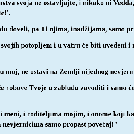
stva svoja ne ostavljajte, i nikako ni Vedda,
e!',
udu doveli, pa Ti njima, inadžijama, samo p
 svojih potopljeni i u vatru će biti uvedeni i
u moj, ne ostavi na Zemlji nijednog nevjern
i će robove Tvoje u zabludu zavoditi i samo ć
i meni, i roditeljima mojim, i onome koji k
 a nevjernicima samo propast povećaj!"