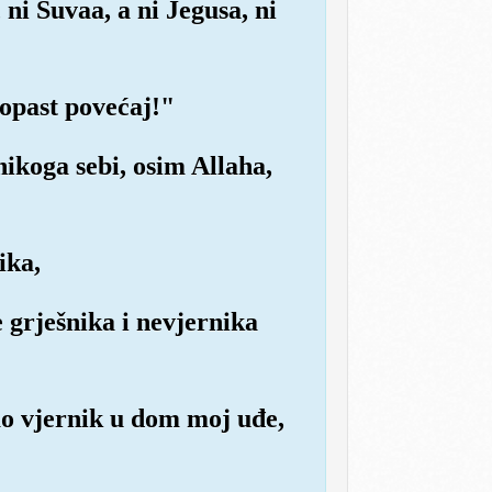
 ni Suvaa, a ni Jegusa, ni
ropast povećaj!"
 nikoga sebi, osim Allaha,
ika,
e grješnika i nevjernika
ao vjernik u dom moj uđe,