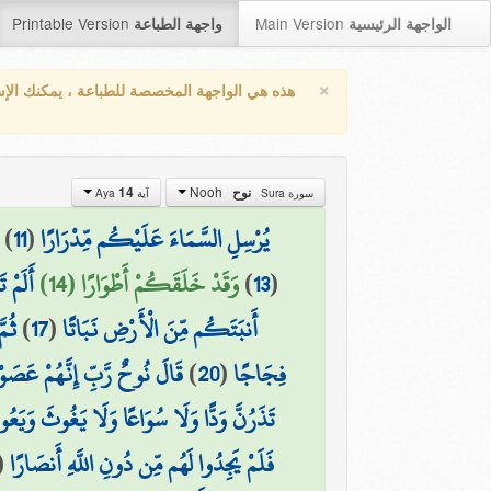
Printable Version
Main Version
الواجهة الرئيسية
واجهة الطباعة
×
هذه هي الواجهة المخصصة للطباعة ، يمكنك الإ
Nooh
14
نوح
سورة Sura
آية Aya
)
11
(
يُرْسِلِ السَّمَاءَ عَلَيْكُم مِّدْرَارًا
أَلَمْ 
وَقَدْ خَلَقَكُمْ أَطْوَارًا (14)
)
13
(
ثُم
)
17
(
أَنبَتَكُم مِّنَ الْأَرْضِ نَبَاتًا
قَالَ نُوحٌ رَّبِّ إِنَّهُمْ عَصَوْنِ
)
20
(
فِجَاجًا
تَذَرُنَّ وَدًّا وَلَا سُوَاعًا وَلَا يَغُوثَ وَيَعُو
(
فَلَمْ يَجِدُوا لَهُم مِّن دُونِ اللَّهِ أَنصَارًا