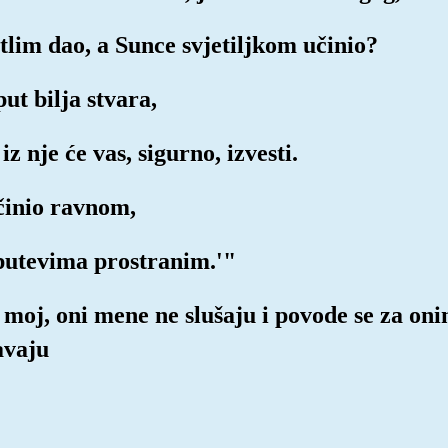
etlim dao, a Sunce svjetiljkom učinio?
ut bilja stvara,
iz nje će vas, sigurno, izvesti.
činio ravnom,
i putevima prostranim.'"
oj, oni mene ne slušaju i povode se za onim
avaju