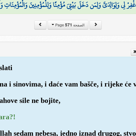
غْفِرْ لِي وَلِوَالِدَيَّ وَلِمَن دَخَلَ بَيْتِيَ مُؤْمِنًا وَلِلْمُؤْمِنِينَ وَالْمُؤْمِنَاتِ وَلَا
571
الصفحة Page
slati
ma i sinovima, i daće vam bašče, i rijeke će 
ahove sile ne bojite,
ara?!
Allah sedam nebesa, jedno iznad drugog, stvo