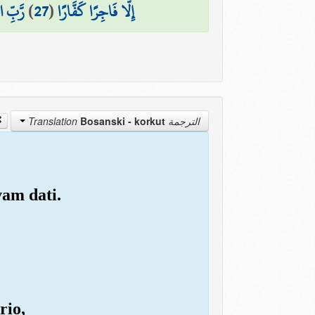
رَّبِّ ا
)
27
(
إِلَّا فَاجِرًا كَفَّارًا
Bosanski - korkut
الترجمة Translation
vam dati.
rio,