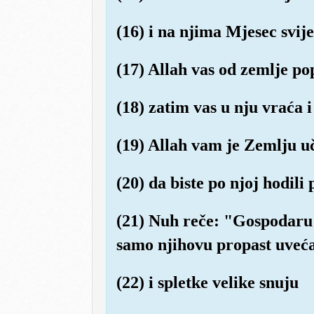
(16) i na njima Mjesec svij
(17) Allah vas od zemlje pop
(18) zatim vas u nju vraća i 
(19) Allah vam je Zemlju u
(20) da biste po njoj hodil
(21) Nuh reče: "Gospodaru m
samo njihovu propast uveć
(22) i spletke velike snuju