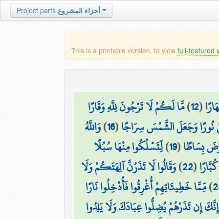
Project parts
أجزاء المشروع
This is a printable version, to view
full-featured 
مَّا لَكُمْ لَا تَرْجُونَ لِلَّهِ وَقَارًا
)
12
(
َارًا
وَاللَّهُ
)
16
(
نَّ نُورًا وَجَعَلَ الشَّمْسَ سِرَاجًا
لِّتَسْلُكُوا مِنْهَا سُبُلًا
)
19
(
رْضَ بِسَاطًا
وَقَالُوا لَا تَذَرُنَّ آلِهَتَكُمْ وَلَا
)
22
(
ُبَّارًا
مِّمَّا خَطِيئَاتِهِمْ أُغْرِقُوا فَأُدْخِلُوا نَارًا
)
2
إِنَّكَ إِن تَذَرْهُمْ يُضِلُّوا عِبَادَكَ وَلَا يَلِدُوا