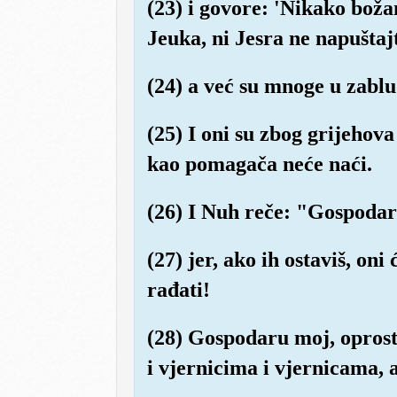
(23) i govore: 'Nikako božan
Jeuka, ni Jesra ne napuštajt
(24) a već su mnoge u zabl
(25) I oni su zbog grijehova
kao pomagača neće naći.
(26) I Nuh reče: "Gospodar
(27) jer, ako ih ostaviš, on
rađati!
(28) Gospodaru moj, oprost
i vjernicima i vjernicama,