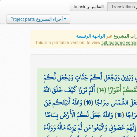
tafasir
التفاسيــر
Translations
Project parts
أجزاء المشروع
زات المشروع
عبر
الواجهة الرئيسية
This is a printable version, to view
full-featured versi
لٍ وَبَنِينَ وَيَجْعَل لَّكُمْ جَنَّاتٍ وَيَجْعَل لَّكُمْ
َقَكُمْ أَطْوَارًا (14
أَلَمْ تَرَوْا كَيْفَ خَلَقَ اللَّهُ
وَاللَّهُ أَنبَتَكُم مِّنَ
)
16
(
َجَعَلَ الشَّمْسَ سِرَاجًا
وَاللَّهُ جَعَلَ لَكُمُ الْأَرْضَ بِسَاطًا
)
18
(
رَاجًا
نَّهُمْ عَصَوْنِي وَاتَّبَعُوا مَن لَّمْ يَزِدْهُ مَالُهُ وَوَلَدُهُ