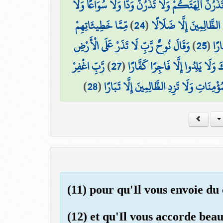
تَذَرُنَّ آلِهَتَكُمْ وَلَا تَذَرُنَّ وَدًّا وَلَا سُوَاعًا وَلَا
مِّمَّا خَطِيئَاتِهِمْ
)
24
(
ِ الظَّالِمِينَ إِلَّا ضَلَالًا
وَقَالَ نُوحٌ رَّبِّ لَا تَذَرْ عَلَى الْأَرْضِ
)
25
(
ارًا
رَّبِّ اغْفِرْ
)
27
(
 وَلَا يَلِدُوا إِلَّا فَاجِرًا كَفَّارًا
)
28
(
ُؤْمِنَاتِ وَلَا تَزِدِ الظَّالِمِينَ إِلَّا تَبَارًا
(11) pour qu'Il vous envoie du 
(12) et qu'Il vous accorde beau