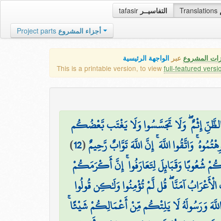
tafasir
التفاسيــر
Translations
Project parts
أجزاء المشروع
زات المشروع
عبر
الواجهة الرئيسية
This is a printable version, to view
full-featured versi
ضَ الظَّنِّ إِثْمٌ ۖ وَلَا تَجَسَّسُوا وَلَا يَغْتَب بَّعْضُكُم
)
12
(
هُ ۚ وَاتَّقُوا اللَّهَ ۚ إِنَّ اللَّهَ تَوَّابٌ رَّحِيمٌ
اكُمْ شُعُوبًا وَقَبَائِلَ لِتَعَارَفُوا ۚ إِنَّ أَكْرَمَكُمْ
۞ أَعْرَابُ آمَنَّا ۖ قُل لَّمْ تُؤْمِنُوا وَلَٰكِن قُولُوا
ا اللَّهَ وَرَسُولَهُ لَا يَلِتْكُم مِّنْ أَعْمَالِكُمْ شَيْئًا