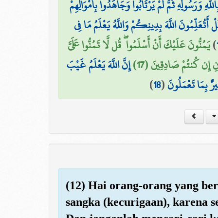
اللَّهِ وَرَسُولِهِ ثُمَّ لَمْ يَرْتَابُوا وَجَاهَدُوا بِأَمْوَالِهِمْ
لْ أَتُعَلِّمُونَ اللَّهَ بِدِينِكُمْ وَاللَّهُ يَعْلَمُ مَا فِي
يَمُنُّونَ عَلَيْكَ أَنْ أَسْلَمُوا ۖ قُل لَّا تَمُنُّوا عَلَيَّ
)
نِ إِن كُنتُمْ صَادِقِينَ (17
إِنَّ اللَّهَ يَعْلَمُ غَيْبَ
)
18
(
يرٌ بِمَا تَعْمَلُونَ
(12) Hai orang-orang yang be
sangka (kecurigaan), karena s