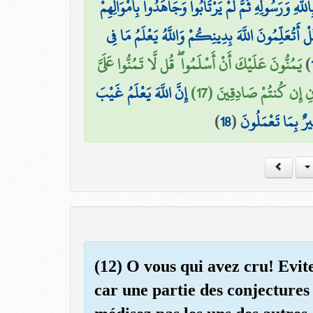
اللَّهِ وَرَسُولِهِ ثُمَّ لَمْ يَرْتَابُوا وَجَاهَدُوا بِأَمْوَالِهِمْ
لْ أَتُعَلِّمُونَ اللَّهَ بِدِينِكُمْ وَاللَّهُ يَعْلَمُ مَا فِي
يَمُنُّونَ عَلَيْكَ أَنْ أَسْلَمُوا ۖ قُل لَّا تَمُنُّوا عَلَيَّ
)
نِ إِن كُنتُمْ صَادِقِينَ (17
إِنَّ اللَّهَ يَعْلَمُ غَيْبَ
)
18
(
يرٌ بِمَا تَعْمَلُونَ
(12) O vous qui avez cru! Evit
car une partie des conjectures 