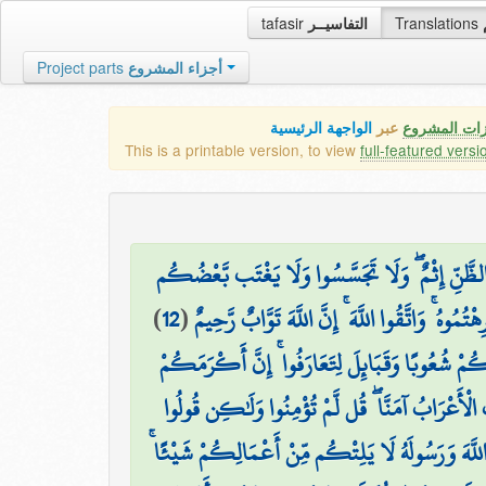
tafasir
التفاسيــر
Translations
Project parts
أجزاء المشروع
زات المشروع
عبر
الواجهة الرئيسية
This is a printable version, to view
full-featured versi
ضَ الظَّنِّ إِثْمٌ ۖ وَلَا تَجَسَّسُوا وَلَا يَغْتَب بَّعْضُكُم
)
12
(
هُ ۚ وَاتَّقُوا اللَّهَ ۚ إِنَّ اللَّهَ تَوَّابٌ رَّحِيمٌ
اكُمْ شُعُوبًا وَقَبَائِلَ لِتَعَارَفُوا ۚ إِنَّ أَكْرَمَكُمْ
۞ أَعْرَابُ آمَنَّا ۖ قُل لَّمْ تُؤْمِنُوا وَلَٰكِن قُولُوا
ا اللَّهَ وَرَسُولَهُ لَا يَلِتْكُم مِّنْ أَعْمَالِكُمْ شَيْئًا