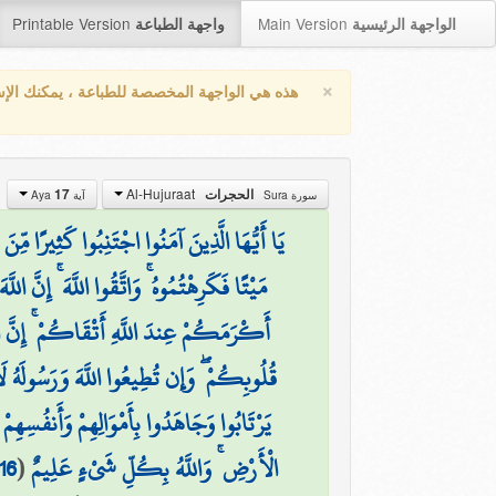
Printable Version
Main Version
الواجهة الرئيسية
واجهة الطباعة
×
هذه هي الواجهة المخصصة للطباعة ، يمكنك الإ
Al-Hujuraat
17
الحجرات
سورة Sura
آية Aya
يَا أَيُّهَا الَّذِينَ آمَنُوا اجْتَنِبُوا كَثِيرًا م
مَيْتًا فَكَرِهْتُمُوهُ ۚ وَاتَّقُوا اللَّهَ ۚ إِنَّ اللَّ
أَكْرَمَكُمْ عِندَ اللَّهِ أَتْقَاكُمْ ۚ إِنَّ ال
قُلُوبِكُمْ ۖ وَإِن تُطِيعُوا اللَّهَ وَرَسُولَهُ ل
يَرْتَابُوا وَجَاهَدُوا بِأَمْوَالِهِمْ وَأَنفُسِهِمْ
16
(
الْأَرْضِ ۚ وَاللَّهُ بِكُلِّ شَيْءٍ عَلِيمٌ