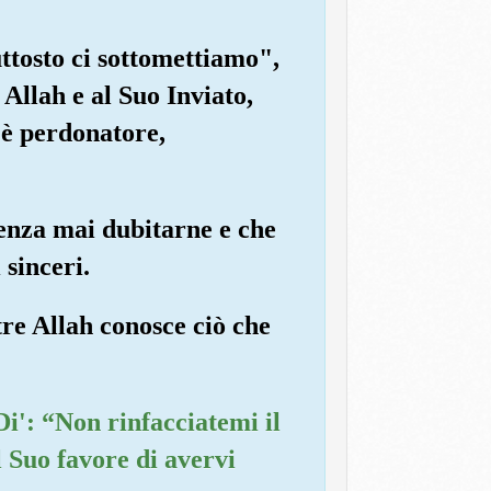
ttosto ci sottomettiamo",
 Allah e al Suo Inviato,
 è perdonatore,
senza mai dubitarne e che
 sinceri.
ntre Allah conosce ciò che
Di': “Non rinfacciatemi il
l Suo favore di avervi