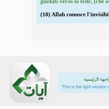
guidati verso la fede, [che ot
(18) Allah conosce l'invisibi
اجهة الرئيسية
This is the light version 