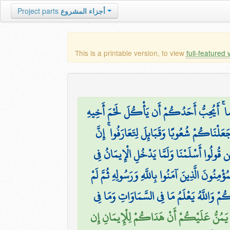
Project parts
أجزاء المشروع
This is a printable version, to view
full-featured 
عْضًا ۚ أَيُحِبُّ أَحَدُكُمْ أَن يَأْكُلَ لَحْمَ أَخِيهِ
َعَلْنَاكُمْ شُعُوبًا وَقَبَائِلَ لِتَعَارَفُوا ۚ إِنَّ
۞ ُولُوا أَسْلَمْنَا وَلَمَّا يَدْخُلِ الْإِيمَانُ فِي
لْمُؤْمِنُونَ الَّذِينَ آمَنُوا بِاللَّهِ وَرَسُولِهِ ثُمَّ لَمْ
ِكُمْ وَاللَّهُ يَعْلَمُ مَا فِي السَّمَاوَاتِ وَمَا فِي
َّهُ يَمُنُّ عَلَيْكُمْ أَنْ هَدَاكُمْ لِلْإِيمَانِ إِن