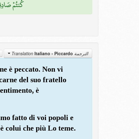
كُنتُمْ صَادِقِ)
Italiano - Piccardo
الترجمة Translation
one è peccato. Non vi
carne del suo fratello
pentimento, è
o fatto di voi popoli e
i è colui che più Lo teme.