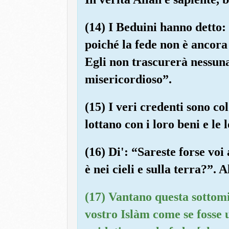
(14) I Beduini hanno detto:
poiché la fede non è ancora 
Egli non trascurerà nessuna
misericordioso”.
(15) I veri credenti sono c
lottano con i loro beni e le 
(16) Di': “Sareste forse voi
è nei cieli e sulla terra?”. 
(17) Vantano questa sottomi
vostro Islàm come se fosse u