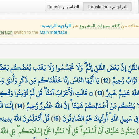
tafasir
التفاسيــر
Translations
التراجــم
ستفادة من
كافة مميزات المشروع
عبر
الواجهة الرئيسية
version
switch to the
Main interface
ِّنَ الظَّنِّ إِنَّ بَعْضَ الظَّنِّ إِثْمٌ ۖ وَلَا تَجَسَّسُوا وَلَا يَغْتَب بَّعْضُكُم بَ
يَا أَيُّهَا النَّاسُ إِنَّا خَلَقْنَاكُم مِّن ذَكَرٍ وَأُنثَىٰ وَج
)
12
(
هَ تَوَّابٌ رَّحِيمٌ
قَالَتِ الْأَعْرَابُ آمَنَّا ۖ قُل لَّمْ تُؤْمِنُوا وَلَٰكِن ق
)
13
(
لَّهَ عَلِيمٌ خَبِيرٌ
إِنَّمَا ا
)
14
(
َا يَلِتْكُم مِّنْ أَعْمَالِكُمْ شَيْئًا ۚ إِنَّ اللَّهَ غَفُورٌ رَّحِيمٌ
قُلْ أَتُعَلِّمُونَ اللَّهَ بِدِين
)
15
(
 فِي سَبِيلِ اللَّهِ ۚ أُولَٰئِكَ هُمُ الصَّادِقُونَ
يَمُنُّونَ عَلَيْكَ أَنْ أَسْلَمُوا ۖ قُل لَّا تَمُنُّوا عَلَيَّ إِسْلَامَكُم ۖ بَلِ الل
)