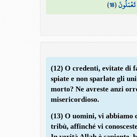
)
18
(
 تَعْمَلُونَ
(12) O credenti, evitate di f
spiate e non sparlate gli un
morto? Ne avreste anzi orro
misericordioso.
(13) O uomini, vi abbiamo 
tribù, affinché vi conoscest
In verità Allah è sapiente, 