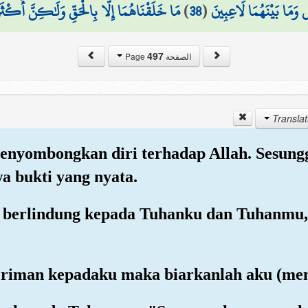
مَا خَلَقْنَاهُمَا إِلَّا بِالْحَقِّ وَلَٰكِنَّ أَكْثَر
)
38
(
وَمَا بَيْنَهُمَا لَاعِبِينَ
497
الصفحة Page
enyombongkan diri terhadap Allah. Sesung
 bukti yang nyata.
u berlindung kepada Tuhanku dan Tuhanmu,
beriman kepadaku maka biarkanlah aku (mem