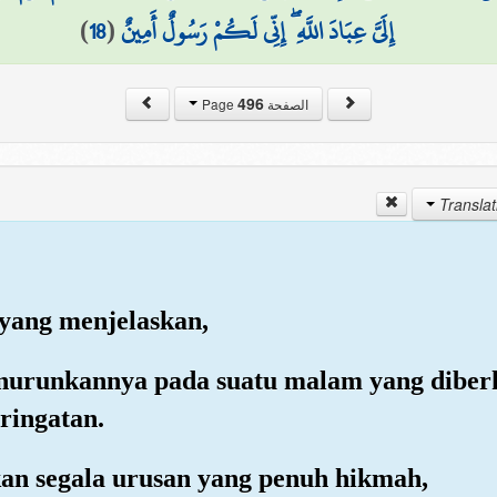
)
18
(
إِلَيَّ عِبَادَ اللَّهِ ۖ إِنِّي لَكُمْ رَسُولٌ أَمِينٌ
496
الصفحة Page
 yang menjelaskan,
nurunkannya pada suatu malam yang diber
ringatan.
kan segala urusan yang penuh hikmah,