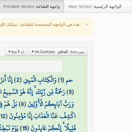
Printable Version
Main Version
الواجهة الرئيسية
واجهة الطباعة
×
هذه هي الواجهة المخصصة للطباعة ، يمكنك الإ
Ad-Dukhaan
7
الدخان
سورة Sura
آية Aya
إِنَّا أَنز
)
2
(
وَالْكِتَابِ الْمُبِينِ
)
1
(
حم
رَحْمَةً مِّن رَّبِّكَ ۚ إِنَّهُ هُوَ السَّمِيعُ ال
)
5
(
بَلْ هُمْ فِ
)
8
(
وَرَبُّ آبَائِكُمُ الْأَوَّلِينَ
)
12
(
اكْشِفْ عَنَّا الْعَذَابَ إِنَّا مُؤْمِنُونَ
يَوْمَ نَبْطِ
)
15
(
قَلِيلًا ۚ إِنَّكُمْ عَائِدُونَ