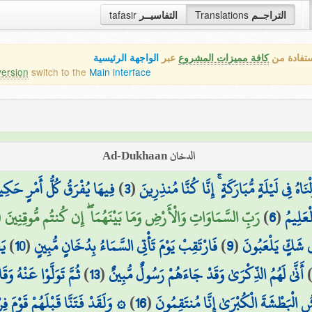
tafasir
التفاسيــر
Translations
التراجــم
ستفادة من
كافة مميزات المشروع
عبر
الواجهة الرئيسية
version
switch to the
Main interface
الدخان Ad-Dukhaan
فِيهَا يُفْرَقُ كُلُّ أَمْرٍ حَكِي
)
3
(
َلْنَاهُ فِي لَيْلَةٍ مُّبَارَكَةٍ ۚ إِنَّا كُنَّا مُنذِرِينَ
رَبِّ السَّمَاوَاتِ وَالْأَرْضِ وَمَا بَيْنَهُمَا ۖ إِن كُنتُم مُّوقِنِينَ ()
)
6
(
ْعَلِيمُ
يَ
)
10
(
فَارْتَقِبْ يَوْمَ تَأْتِي السَّمَاءُ بِدُخَانٍ مُّبِينٍ
)
9
(
ي شَكٍّ يَلْعَبُونَ
ثُمَّ تَوَلَّوْا عَنْهُ وَقَ
)
13
(
أَنَّىٰ لَهُمُ الذِّكْرَىٰ وَقَدْ جَاءَهُمْ رَسُولٌ مُّبِينٌ
وَلَقَدْ فَتَنَّا قَبْلَهُمْ قَوْمَ فِ
)
16
(
شُ الْبَطْشَةَ الْكُبْرَىٰ إِنَّا مُنتَقِمُونَ