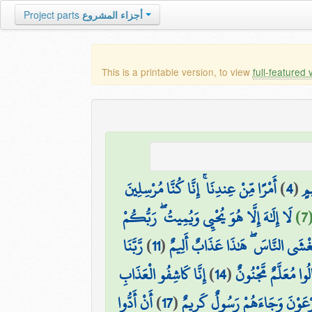
Project parts
أجزاء المشروع
This is a printable version, to view
full-featured 
أَمْرًا مِّنْ عِندِنَا ۚ إِنَّا كُنَّا مُرْسِلِينَ
)
4
(
مٍ
7
لَا إِلَٰهَ إِلَّا هُوَ يُحْيِي وَيُمِيتُ ۖ رَبُّكُمْ
رَّبَّنَا
)
11
(
غْشَى النَّاسَ ۖ هَٰذَا عَذَابٌ أَلِيمٌ
إِنَّا كَاشِفُو الْعَذَابِ
)
14
(
الُوا مُعَلَّمٌ مَّجْنُونٌ
أَنْ أَدُّوا
)
17
(
۞ رْعَوْنَ وَجَاءَهُمْ رَسُولٌ كَرِيمٌ