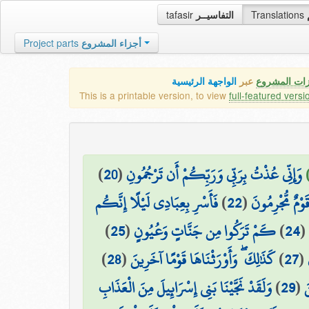
tafasir
التفاسيــر
Translations
Project parts
أجزاء المشروع
زات المشروع
عبر
الواجهة الرئيسية
This is a printable version, to view
full-featured versi
)
20
(
وَإِنِّي عُذْتُ بِرَبِّي وَرَبِّكُمْ أَن تَرْجُمُونِ
فَأَسْرِ بِعِبَادِي لَيْلًا إِنَّكُم
)
22
(
قَوْمٌ مُّجْرِمُونَ
)
25
(
كَمْ تَرَكُوا مِن جَنَّاتٍ وَعُيُونٍ
)
24
(
)
28
(
كَذَٰلِكَ ۖ وَأَوْرَثْنَاهَا قَوْمًا آخَرِينَ
)
27
(
وَلَقَدْ نَجَّيْنَا بَنِي إِسْرَائِيلَ مِنَ الْعَذَابِ
)
29
(
َ