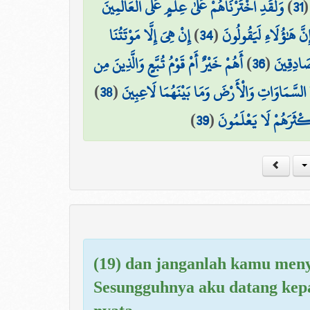
وَلَقَدِ اخْتَرْنَاهُمْ عَلَىٰ عِلْمٍ عَلَى الْعَالَمِينَ
)
31
إِنْ هِيَ إِلَّا مَوْتَتُنَا
)
34
(
ِنَّ هَٰؤُلَاءِ لَيَقُولُونَ
أَهُمْ خَيْرٌ أَمْ قَوْمُ تُبَّعٍ وَالَّذِينَ مِن
)
36
(
صَادِقِينَ
)
38
(
 السَّمَاوَاتِ وَالْأَرْضَ وَمَا بَيْنَهُمَا لَاعِبِينَ
)
39
(
َكْثَرَهُمْ لَا يَعْلَمُونَ
(19) dan janganlah kamu meny
Sesungguhnya aku datang ke