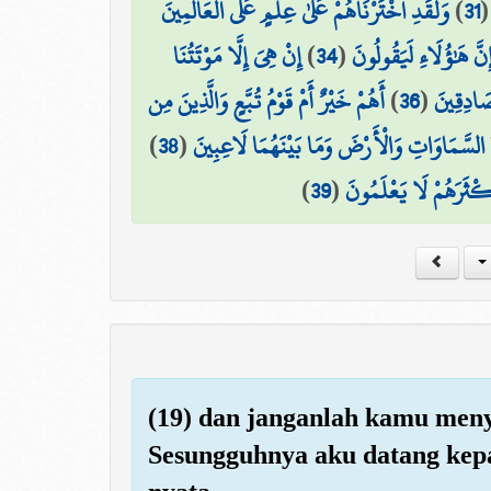
وَلَقَدِ اخْتَرْنَاهُمْ عَلَىٰ عِلْمٍ عَلَى الْعَالَمِينَ
)
31
إِنْ هِيَ إِلَّا مَوْتَتُنَا
)
34
(
ِنَّ هَٰؤُلَاءِ لَيَقُولُونَ
أَهُمْ خَيْرٌ أَمْ قَوْمُ تُبَّعٍ وَالَّذِينَ مِن
)
36
(
صَادِقِينَ
)
38
(
 السَّمَاوَاتِ وَالْأَرْضَ وَمَا بَيْنَهُمَا لَاعِبِينَ
)
39
(
َكْثَرَهُمْ لَا يَعْلَمُونَ
(19) dan janganlah kamu meny
Sesungguhnya aku datang ke