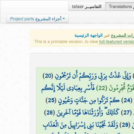
tafasir
التفاسيــر
Translations
Project parts
أجزاء المشروع
زات المشروع
عبر
الواجهة الرئيسية
This is a printable version, to view
full-featured versi
)
20
(
وَإِنِّي عُذْتُ بِرَبِّي وَرَبِّكُمْ أَن تَرْجُمُونِ
قَوْمٌ مُّجْرِمُونَ (22
فَأَسْرِ بِعِبَادِي لَيْلًا إِنَّكُم
)
25
(
كَمْ تَرَكُوا مِن جَنَّاتٍ وَعُيُونٍ
)
24
(
)
28
(
كَذَٰلِكَ ۖ وَأَوْرَثْنَاهَا قَوْمًا آخَرِينَ
)
27
(
وَلَقَدْ نَجَّيْنَا بَنِي إِسْرَائِيلَ مِنَ الْعَذَابِ
)
29
(
َ